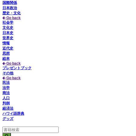
国際関係
日本政治
歴史・文化
Go back
社会学
文化史
日本史
世界史
情報
近代史
思想
絵本
Go back
プレゼントブック
その他
Go back
民法
法学
商法
人口
判例
経済法
ハワイ語辞典
グッズ