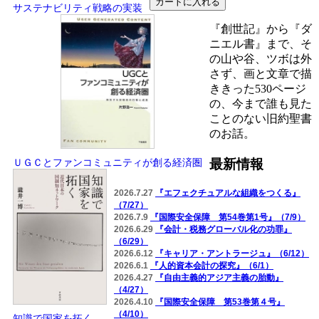
サステナビリティ戦略の実装
『創世記』から『ダ
ニエル書』まで、そ
の山や谷、ツボは外
さず、画と文章で描
ききった530ページ
の、今まで誰も見た
ことのない旧約聖書
のお話。
最新情報
ＵＧＣとファンコミュニティが創る経済圏
2026.7.27
『エフェクチュアルな組織をつくる』
（7/27）
2026.7.9
『国際安全保障 第54巻第1号』（7/9）
2026.6.29
『会計・税務グローバル化の功罪』
（6/29）
2026.6.12
『キャリア・アントラージュ』（6/12）
2026.6.1
『人的資本会計の探究』（6/1）
2026.4.27
『自由主義的アジア主義の胎動』
（4/27）
2026.4.10
『国際安全保障 第53巻第４号』
（4/10）
知識で国家を拓く