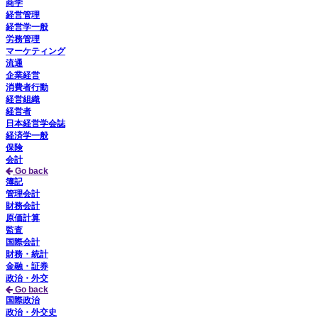
商学
経営管理
経営学一般
労務管理
マーケティング
流通
企業経営
消費者行動
経営組織
経営者
日本経営学会誌
経済学一般
保険
会計
Go back
簿記
管理会計
財務会計
原価計算
監査
国際会計
財務・統計
金融・証券
政治・外交
Go back
国際政治
政治・外交史