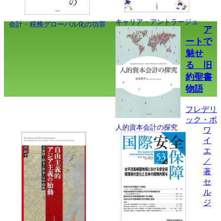
キャリア・アントラージュ
会計・税務グローバル化の功罪
ア
ートで
魅せ
る 旧
約聖書
物語
フレデリ
ック・ボ
人的資本会計の探究
ワ
イ
エ
／
著
セ
ル
ジ