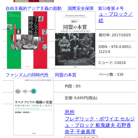
自由主義的アジア主義の胎動
国際安全保障 第53巻第４号
ュ・ブロック／
絵
発行年: 2017/10/25
ISBN：978-4-8051-
1123-9
Cコード: C0016
ページ数：530
ファシズムの同時代性
同盟の本質
判型：B5
定価:
9,680円(税込)
思想
フレデリック・ボワイエ
セルジ
ュ・ブロック
船曳建夫
石野香
奈子
千倉真理