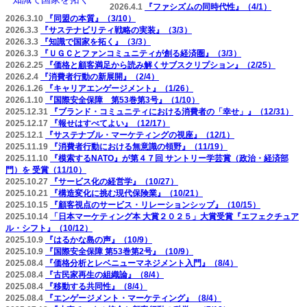
2026.4.1
『ファシズムの同時代性』（4/1）
2026.3.10
『同盟の本質』（3/10）
2026.3.3
『サステナビリティ戦略の実装』（3/3）
2026.3.3
『知識で国家を拓く』（3/3）
2026.3.3
『ＵＧＣとファンコミュニティが創る経済圏』（3/3）
2026.2.25
『価格と顧客満足から読み解くサブスクリプション』（2/25）
2026.2.4
『消費者行動の新展開』（2/4）
2026.1.26
『キャリアエンゲージメント』（1/26）
2026.1.10
『国際安全保障 第53巻第3号』（1/10）
2025.12.31
『ブランド・コミュニティにおける消費者の「幸せ」』（12/31）
2025.12.17
『報せはすべてよい』（12/17）
2025.12.1
『サステナブル・マーケティングの視座』（12/1）
2025.11.19
『消費者行動における無意識の領野』（11/19）
2025.11.10
『模索するNATO』が第４７回 サントリー学芸賞（政治・経済部
門）を 受賞（11/10）
2025.10.27
『サービス化の経営学』（10/27）
2025.10.21
『構造変化に挑む現代保険業』（10/21）
2025.10.15
『顧客視点のサービス・リレーションシップ』（10/15）
2025.10.14
「日本マーケティング本 大賞２０２５」大賞受賞『エフェクチュア
ル・シフト』（10/12）
2025.10.9
『はるかな島の声』（10/9）
2025.10.9
『国際安全保障 第53巻第2号』（10/9）
2025.08.4
『価格分析とレベニューマネジメント入門』（8/4）
2025.08.4
『古民家再生の組織論』（8/4）
2025.08.4
『移動する共同性』（8/4）
2025.08.4
『エンゲージメント・マーケティング』（8/4）