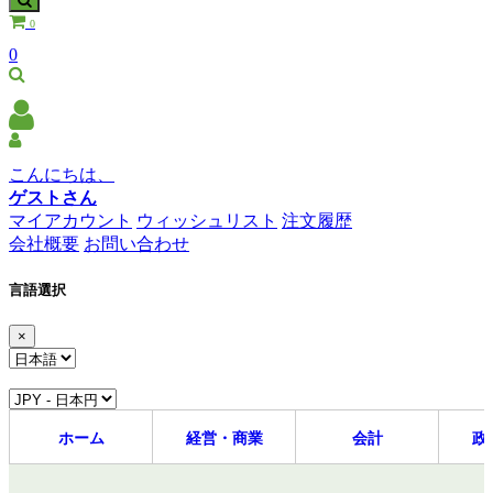
0
0
こんにちは、
ゲストさん
マイアカウント
ウィッシュリスト
注文履歴
会社概要
お問い合わせ
言語選択
×
ホーム
経営・商業
会計
政