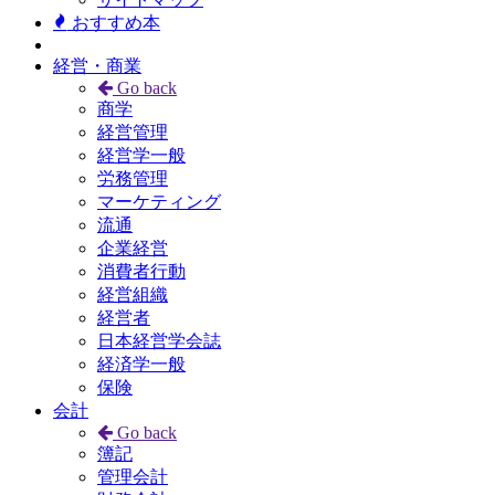
おすすめ本
経営・商業
Go back
商学
経営管理
経営学一般
労務管理
マーケティング
流通
企業経営
消費者行動
経営組織
経営者
日本経営学会誌
経済学一般
保険
会計
Go back
簿記
管理会計