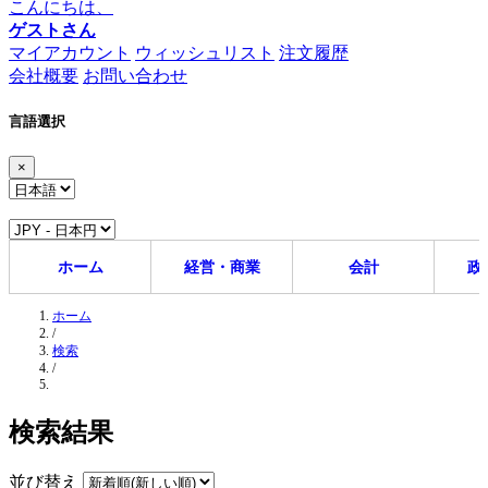
こんにちは、
ゲストさん
マイアカウント
ウィッシュリスト
注文履歴
会社概要
お問い合わせ
言語選択
×
ホーム
経営・商業
会計
政
ホーム
/
検索
/
検索結果
並び替え