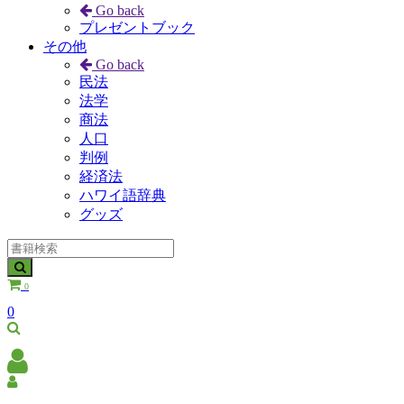
Go back
プレゼントブック
その他
Go back
民法
法学
商法
人口
判例
経済法
ハワイ語辞典
グッズ
0
0