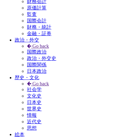
財務会計
原価計算
監査
国際会計
財務・統計
金融・証券
政治・外交
Go back
国際政治
政治・外交史
国際関係
日本政治
歴史・文化
Go back
社会学
文化史
日本史
世界史
情報
近代史
思想
絵本