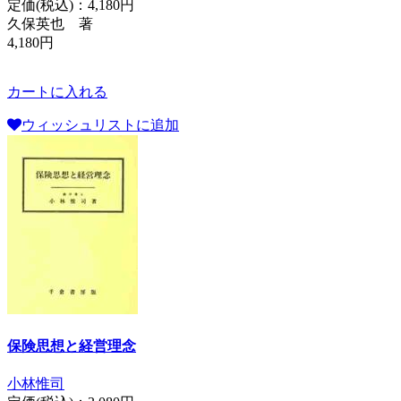
定価(税込)：
4,180円
久保英也 著
4,180円
カートに入れる
ウィッシュリストに追加
保険思想と経営理念
小林惟司