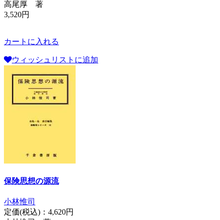
高尾厚 著
3,520円
カートに入れる
ウィッシュリストに追加
保険思想の源流
小林惟司
定価(税込)：
4,620円