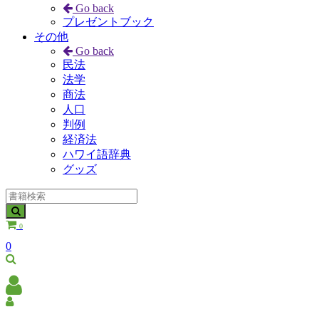
Go back
プレゼントブック
その他
Go back
民法
法学
商法
人口
判例
経済法
ハワイ語辞典
グッズ
0
0