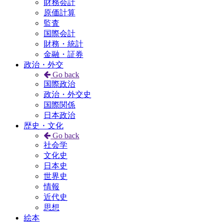
財務会計
原価計算
監査
国際会計
財務・統計
金融・証券
政治・外交
Go back
国際政治
政治・外交史
国際関係
日本政治
歴史・文化
Go back
社会学
文化史
日本史
世界史
情報
近代史
思想
絵本