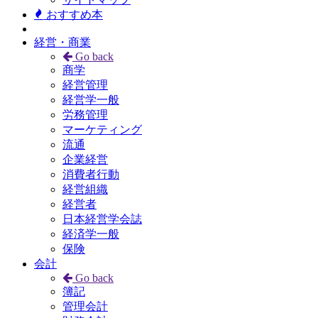
おすすめ本
経営・商業
Go back
商学
経営管理
経営学一般
労務管理
マーケティング
流通
企業経営
消費者行動
経営組織
経営者
日本経営学会誌
経済学一般
保険
会計
Go back
簿記
管理会計