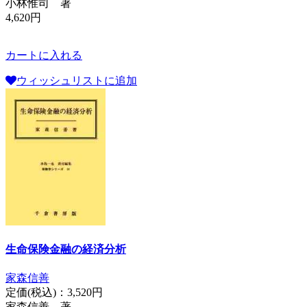
小林惟司 著
4,620円
カートに入れる
ウィッシュリストに追加
生命保険金融の経済分析
家森信善
定価(税込)：
3,520円
家森信善 著