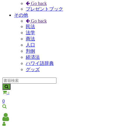
Go back
プレゼントブック
その他
Go back
民法
法学
商法
人口
判例
経済法
ハワイ語辞典
グッズ
0
0