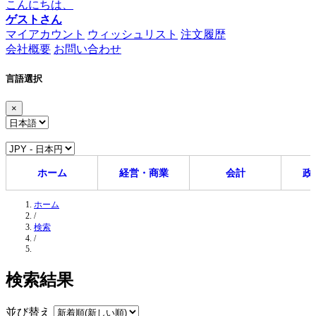
こんにちは、
ゲストさん
マイアカウント
ウィッシュリスト
注文履歴
会社概要
お問い合わせ
言語選択
×
ホーム
経営・商業
会計
政
ホーム
/
検索
/
検索結果
並び替え