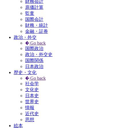
財務会計
原価計算
監査
国際会計
財務・統計
金融・証券
政治・外交
Go back
国際政治
政治・外交史
国際関係
日本政治
歴史・文化
Go back
社会学
文化史
日本史
世界史
情報
近代史
思想
絵本