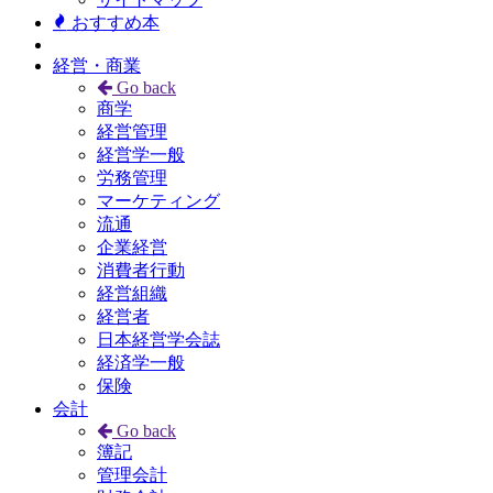
おすすめ本
経営・商業
Go back
商学
経営管理
経営学一般
労務管理
マーケティング
流通
企業経営
消費者行動
経営組織
経営者
日本経営学会誌
経済学一般
保険
会計
Go back
簿記
管理会計