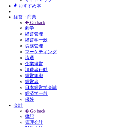
おすすめ本
経営・商業
Go back
商学
経営管理
経営学一般
労務管理
マーケティング
流通
企業経営
消費者行動
経営組織
経営者
日本経営学会誌
経済学一般
保険
会計
Go back
簿記
管理会計