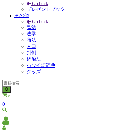
Go back
プレゼントブック
その他
Go back
民法
法学
商法
人口
判例
経済法
ハワイ語辞典
グッズ
0
0