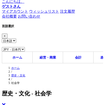
こんにちは、
ゲストさん
マイアカウント
ウィッシュリスト
注文履歴
会社概要
お問い合わせ
言語選択
×
ホーム
経営・商業
会計
政
ホーム
/
歴史・文化
/
社会学
歴史・文化 - 社会学