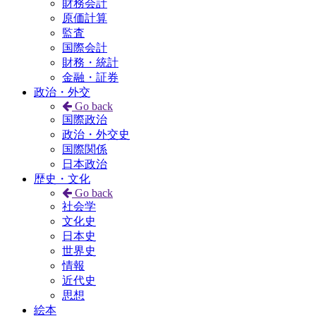
財務会計
原価計算
監査
国際会計
財務・統計
金融・証券
政治・外交
Go back
国際政治
政治・外交史
国際関係
日本政治
歴史・文化
Go back
社会学
文化史
日本史
世界史
情報
近代史
思想
絵本