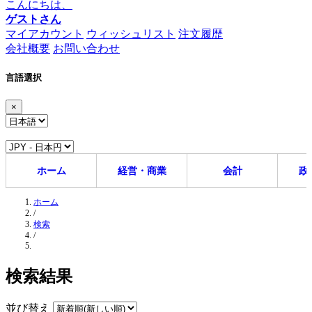
こんにちは、
ゲストさん
マイアカウント
ウィッシュリスト
注文履歴
会社概要
お問い合わせ
言語選択
×
ホーム
経営・商業
会計
政
ホーム
/
検索
/
検索結果
並び替え