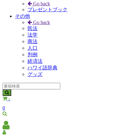
Go back
プレゼントブック
その他
Go back
民法
法学
商法
人口
判例
経済法
ハワイ語辞典
グッズ
0
0