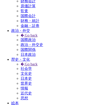
財務会計
原価計算
監査
国際会計
財務・統計
金融・証券
政治・外交
Go back
国際政治
政治・外交史
国際関係
日本政治
歴史・文化
Go back
社会学
文化史
日本史
世界史
情報
近代史
思想
絵本