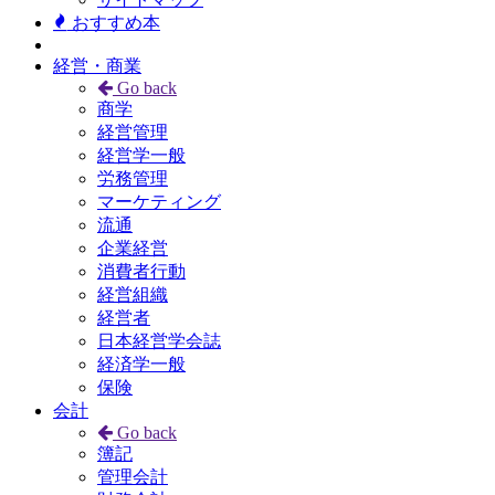
おすすめ本
経営・商業
Go back
商学
経営管理
経営学一般
労務管理
マーケティング
流通
企業経営
消費者行動
経営組織
経営者
日本経営学会誌
経済学一般
保険
会計
Go back
簿記
管理会計