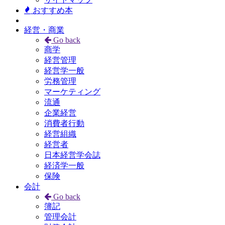
おすすめ本
経営・商業
Go back
商学
経営管理
経営学一般
労務管理
マーケティング
流通
企業経営
消費者行動
経営組織
経営者
日本経営学会誌
経済学一般
保険
会計
Go back
簿記
管理会計