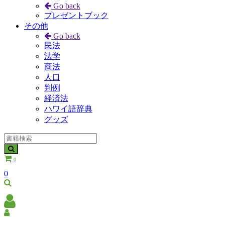
Go back
プレゼントブック
その他
Go back
民法
法学
商法
人口
判例
経済法
ハワイ語辞典
グッズ
0
0