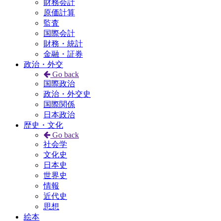
財務会計
原価計算
監査
国際会計
財務・統計
金融・証券
政治・外交
Go back
国際政治
政治・外交史
国際関係
日本政治
歴史・文化
Go back
社会学
文化史
日本史
世界史
情報
近代史
思想
絵本