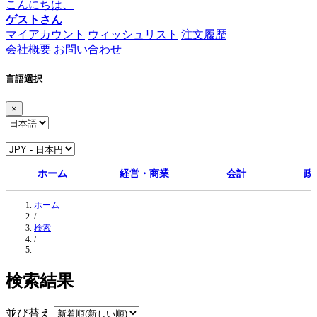
こんにちは、
ゲストさん
マイアカウント
ウィッシュリスト
注文履歴
会社概要
お問い合わせ
言語選択
×
ホーム
経営・商業
会計
政
ホーム
/
検索
/
検索結果
並び替え