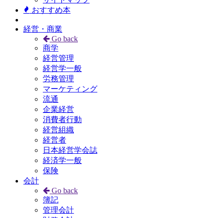
おすすめ本
経営・商業
Go back
商学
経営管理
経営学一般
労務管理
マーケティング
流通
企業経営
消費者行動
経営組織
経営者
日本経営学会誌
経済学一般
保険
会計
Go back
簿記
管理会計