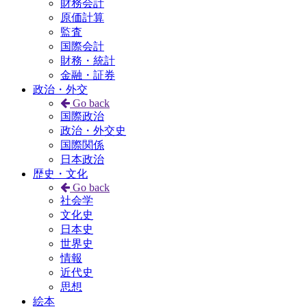
財務会計
原価計算
監査
国際会計
財務・統計
金融・証券
政治・外交
Go back
国際政治
政治・外交史
国際関係
日本政治
歴史・文化
Go back
社会学
文化史
日本史
世界史
情報
近代史
思想
絵本