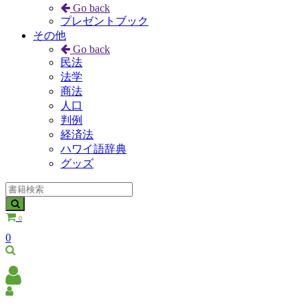
Go back
プレゼントブック
その他
Go back
民法
法学
商法
人口
判例
経済法
ハワイ語辞典
グッズ
0
0