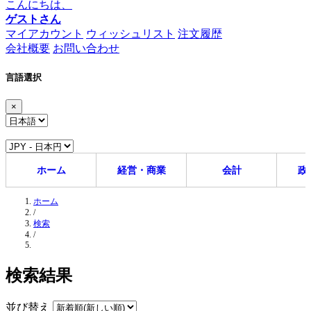
こんにちは、
ゲストさん
マイアカウント
ウィッシュリスト
注文履歴
会社概要
お問い合わせ
言語選択
×
ホーム
経営・商業
会計
政
ホーム
/
検索
/
検索結果
並び替え