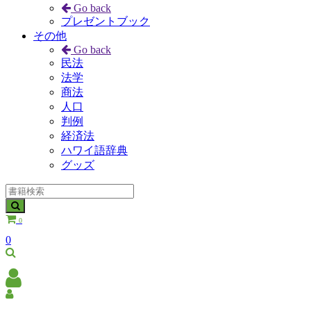
Go back
プレゼントブック
その他
Go back
民法
法学
商法
人口
判例
経済法
ハワイ語辞典
グッズ
0
0