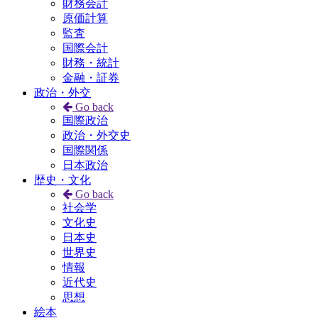
財務会計
原価計算
監査
国際会計
財務・統計
金融・証券
政治・外交
Go back
国際政治
政治・外交史
国際関係
日本政治
歴史・文化
Go back
社会学
文化史
日本史
世界史
情報
近代史
思想
絵本