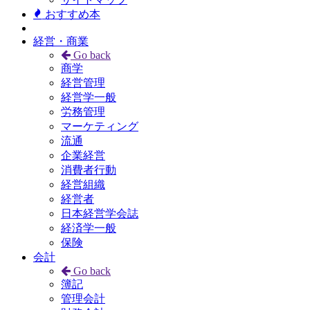
おすすめ本
経営・商業
Go back
商学
経営管理
経営学一般
労務管理
マーケティング
流通
企業経営
消費者行動
経営組織
経営者
日本経営学会誌
経済学一般
保険
会計
Go back
簿記
管理会計