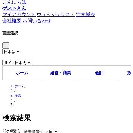
こんにちは、
ゲストさん
マイアカウント
ウィッシュリスト
注文履歴
会社概要
お問い合わせ
言語選択
×
ホーム
経営・商業
会計
政
ホーム
/
検索
/
検索結果
並び替え