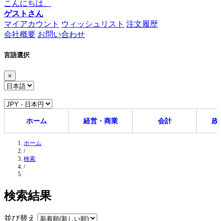
こんにちは、
ゲストさん
マイアカウント
ウィッシュリスト
注文履歴
会社概要
お問い合わせ
言語選択
×
ホーム
経営・商業
会計
政
ホーム
/
検索
/
検索結果
並び替え