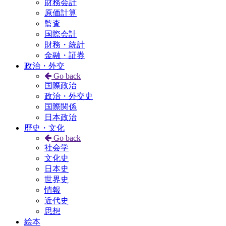
財務会計
原価計算
監査
国際会計
財務・統計
金融・証券
政治・外交
Go back
国際政治
政治・外交史
国際関係
日本政治
歴史・文化
Go back
社会学
文化史
日本史
世界史
情報
近代史
思想
絵本