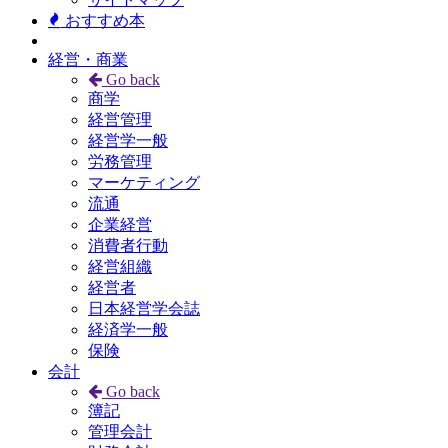
おすすめ本
経営・商業
Go back
商学
経営管理
経営学一般
労務管理
マーケティング
流通
企業経営
消費者行動
経営組織
経営者
日本経営学会誌
経済学一般
保険
会計
Go back
簿記
管理会計