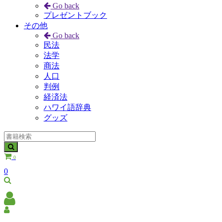
Go back
プレゼントブック
その他
Go back
民法
法学
商法
人口
判例
経済法
ハワイ語辞典
グッズ
0
0