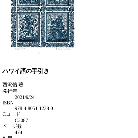
Previous
Next
ハワイ語の手引き
西沢佑 著
発行年
2021/9/24
ISBN
978-4-8051-1238-0
Cコード
C3087
ページ数
474