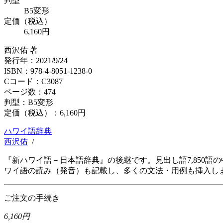
判型
B5変形
定価（税込）
6,160円
西沢佑 著
発行年：2021/9/24
ISBN：978-4-8051-1238-0
Cコード：C3087
ページ数：474
判型：B5変形
定価（税込）：
6,160円
ハワイ語辞典
西沢佑
/
『新ハワイ語－日本語辞典』の後継です。見出し語7,850
ワイ語の読み（発音）も記載し、多くの文法・用例も挿入し
ご注文の手続き
6,160円