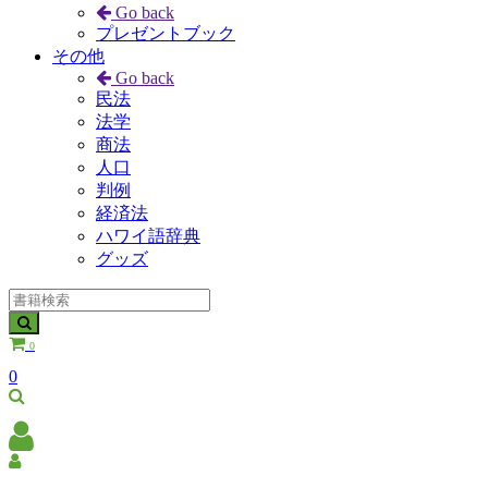
Go back
プレゼントブック
その他
Go back
民法
法学
商法
人口
判例
経済法
ハワイ語辞典
グッズ
0
0