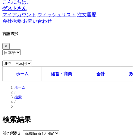
こんにちは、
ゲストさん
マイアカウント
ウィッシュリスト
注文履歴
会社概要
お問い合わせ
言語選択
×
ホーム
経営・商業
会計
政
ホーム
/
検索
/
検索結果
並び替え