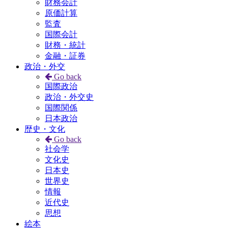
財務会計
原価計算
監査
国際会計
財務・統計
金融・証券
政治・外交
Go back
国際政治
政治・外交史
国際関係
日本政治
歴史・文化
Go back
社会学
文化史
日本史
世界史
情報
近代史
思想
絵本