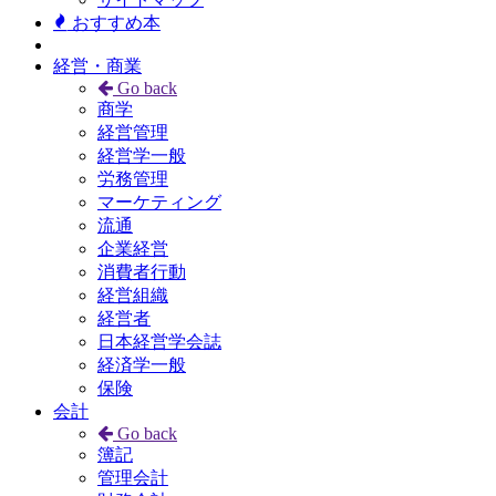
おすすめ本
経営・商業
Go back
商学
経営管理
経営学一般
労務管理
マーケティング
流通
企業経営
消費者行動
経営組織
経営者
日本経営学会誌
経済学一般
保険
会計
Go back
簿記
管理会計