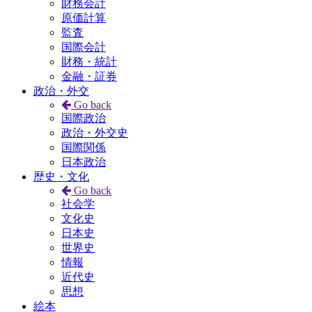
財務会計
原価計算
監査
国際会計
財務・統計
金融・証券
政治・外交
Go back
国際政治
政治・外交史
国際関係
日本政治
歴史・文化
Go back
社会学
文化史
日本史
世界史
情報
近代史
思想
絵本