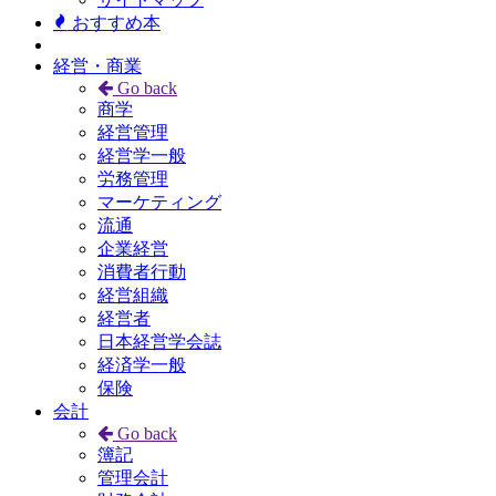
おすすめ本
経営・商業
Go back
商学
経営管理
経営学一般
労務管理
マーケティング
流通
企業経営
消費者行動
経営組織
経営者
日本経営学会誌
経済学一般
保険
会計
Go back
簿記
管理会計