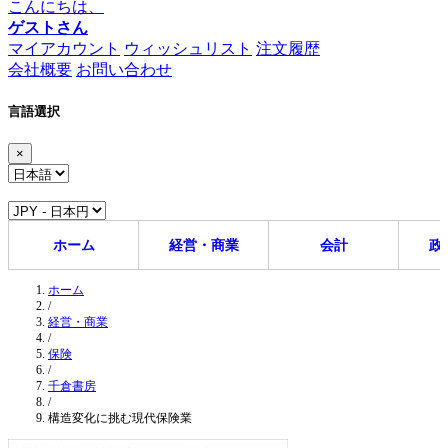
こんにちは、
ゲストさん
マイアカウント
ウィッシュリスト
注文履歴
会社概要
お問い合わせ
言語選択
×
ホーム
経営・商業
会計
政
ホーム
/
経営・商業
/
保険
/
千倉書房
/
構造変化に挑む現代保険業