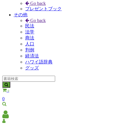
Go back
プレゼントブック
その他
Go back
民法
法学
商法
人口
判例
経済法
ハワイ語辞典
グッズ
0
0