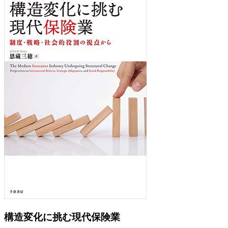
Previous
Next
構造変化に挑む現代保険業