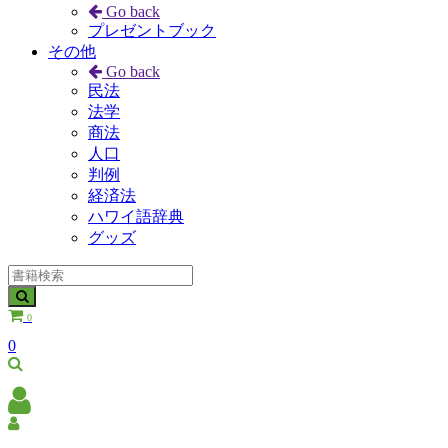
Go back
プレゼントブック
その他
Go back
民法
法学
商法
人口
判例
経済法
ハワイ語辞典
グッズ
0
0