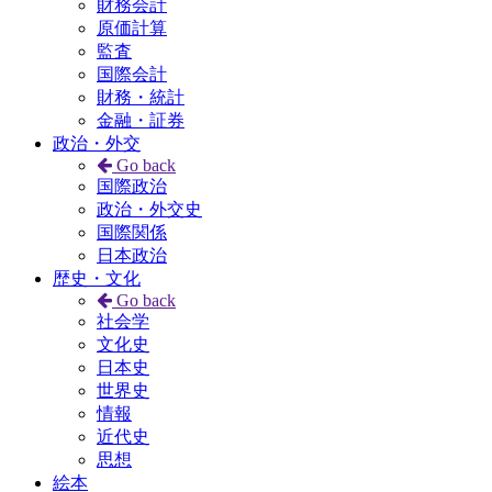
財務会計
原価計算
監査
国際会計
財務・統計
金融・証券
政治・外交
Go back
国際政治
政治・外交史
国際関係
日本政治
歴史・文化
Go back
社会学
文化史
日本史
世界史
情報
近代史
思想
絵本