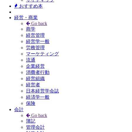
おすすめ本
経営・商業
Go back
商学
経営管理
経営学一般
労務管理
マーケティング
流通
企業経営
消費者行動
経営組織
経営者
日本経営学会誌
経済学一般
保険
会計
Go back
簿記
管理会計