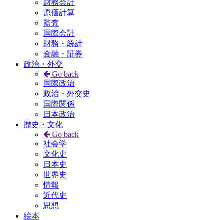
財務会計
原価計算
監査
国際会計
財務・統計
金融・証券
政治・外交
Go back
国際政治
政治・外交史
国際関係
日本政治
歴史・文化
Go back
社会学
文化史
日本史
世界史
情報
近代史
思想
絵本