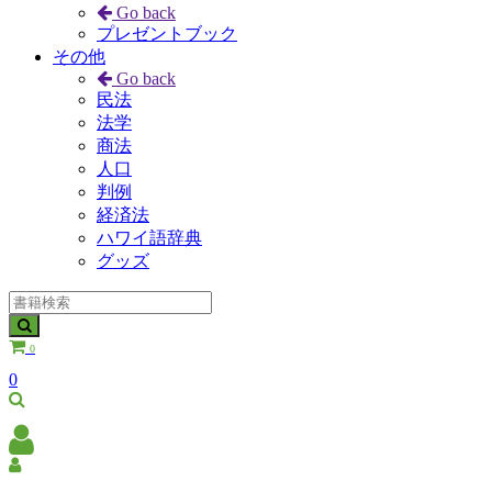
Go back
プレゼントブック
その他
Go back
民法
法学
商法
人口
判例
経済法
ハワイ語辞典
グッズ
0
0