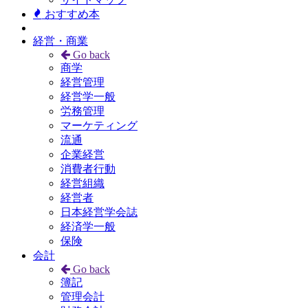
おすすめ本
経営・商業
Go back
商学
経営管理
経営学一般
労務管理
マーケティング
流通
企業経営
消費者行動
経営組織
経営者
日本経営学会誌
経済学一般
保険
会計
Go back
簿記
管理会計