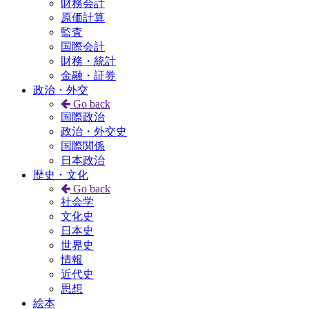
財務会計
原価計算
監査
国際会計
財務・統計
金融・証券
政治・外交
Go back
国際政治
政治・外交史
国際関係
日本政治
歴史・文化
Go back
社会学
文化史
日本史
世界史
情報
近代史
思想
絵本