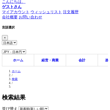
こんにちは、
ゲストさん
マイアカウント
ウィッシュリスト
注文履歴
会社概要
お問い合わせ
言語選択
×
ホーム
経営・商業
会計
政
ホーム
/
検索
/
検索結果
並び替え