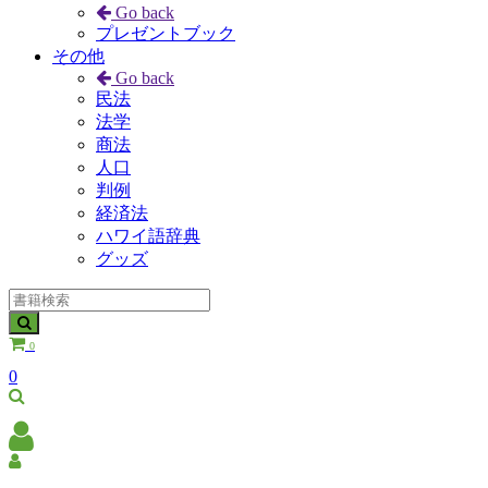
Go back
プレゼントブック
その他
Go back
民法
法学
商法
人口
判例
経済法
ハワイ語辞典
グッズ
0
0