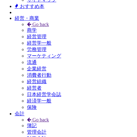
おすすめ本
経営・商業
Go back
商学
経営管理
経営学一般
労務管理
マーケティング
流通
企業経営
消費者行動
経営組織
経営者
日本経営学会誌
経済学一般
保険
会計
Go back
簿記
管理会計