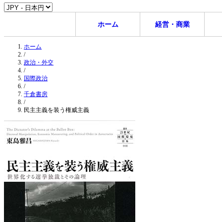
ホーム
経営・商業
ホーム
/
政治・外交
/
国際政治
/
千倉書房
/
民主主義を装う権威主義