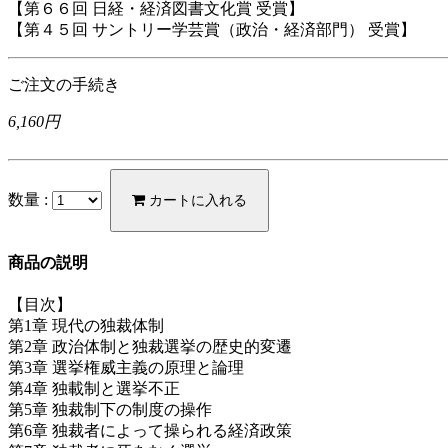
【第６６回 日経・経済図書文化賞 受賞】
【第４５回 サントリー学芸賞（政治・経済部門） 受賞】
ご注文の手続き
6,160円
数量 :
カートに入れる
商品の説明
【目次】
第1章 現代の独裁体制
第2章 政治体制と独裁選挙の歴史的変遷
第3章 選挙権威主義の原理と論理
第4章 独載制と選挙不正
第5章 独裁制下の制度の操作
第6章 独裁者によって操られる経済政策