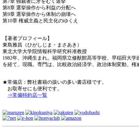
第7章 独裁者に牙をむく選挙
第8章 選挙操作から利益の分配へ
第9章 選挙操作から体制の崩壊へ
第10章 権威主義と民主化のゆくえ
【著者プロフィール】
東島雅昌（ひがしじま・まさあき）
東北大学大学院情報科学研究科准教授
1982年、沖縄生まれ。福岡県立修猷館高等学校、早稲田大学政治経
を経て、現職。専門は、比較政治経済学、政治体制変動、権
★常備店：弊社書籍の扱いの多い書店様です。
お取寄せにも便利です。
⇒常備特約店一覧