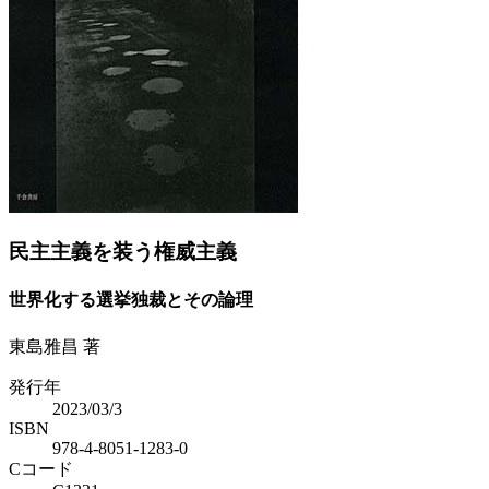
Previous
Next
民主主義を装う権威主義
世界化する選挙独裁とその論理
東島雅昌 著
発行年
2023/03/3
ISBN
978-4-8051-1283-0
Cコード