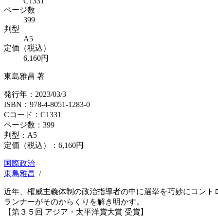
C1331
ページ数
399
判型
A5
定価（税込）
6,160円
東島雅昌 著
発行年：2023/03/3
ISBN：978-4-8051-1283-0
Cコード：C1331
ページ数：399
判型：A5
定価（税込）：
6,160円
国際政治
東島雅昌
/
近年、権威主義体制の政治指導者の中に選挙を巧妙にコント
ランナーがそのからくりを解き明かす。
【第３５回 アジア・太平洋賞大賞 受賞】