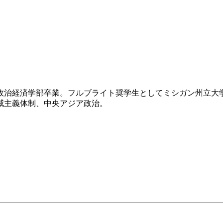
済学部卒業。フルブライト奨学生としてミシガン州立大学にてPhD (P
威主義体制、中央アジア政治。