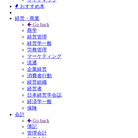
おすすめ本
経営・商業
Go back
商学
経営管理
経営学一般
労務管理
マーケティング
流通
企業経営
消費者行動
経営組織
経営者
日本経営学会誌
経済学一般
保険
会計
Go back
簿記
管理会計