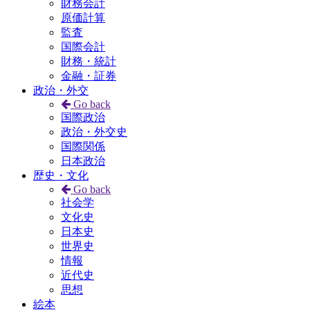
財務会計
原価計算
監査
国際会計
財務・統計
金融・証券
政治・外交
Go back
国際政治
政治・外交史
国際関係
日本政治
歴史・文化
Go back
社会学
文化史
日本史
世界史
情報
近代史
思想
絵本