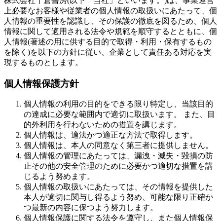
株式会社千倉書房(以下「当社」といいます。)は、事業運営
上必要なお客様や従業者の個人情報の取扱いにあたって、個
人情報の重要性を認識し、その保護の徹底を図るため、個人
情報に関して適用される法令や規範を順守するとともに、個
人情報(著述の用に供する目的で取得・利用・保有するもの
を除く)を以下の方針に従い、企業として責任ある対応を実
現するものとします。
個人情報保護方針
個人情報の利用の目的をできる限り特定し、当該目的
の達成に必要な範囲内で適切に取扱います。 また、目
的外利用を行わないための措置を講じます。
個人情報は、適法かつ適正な方法で取得します。
個人情報は、本人の同意なく第三者に提供しません。
個人情報の管理にあたっては、漏洩・滅失・毀損の防
止その他の安全管理のために必要かつ適切な措置を講
じるよう努めます。
個人情報の取扱いにあたっては、その情報を提供した
本人が適切に関与し得るよう努め、可能な限り正確か
つ最新の内容に保つよう努力します。
個人情報保護に関する法令を遵守し、また個人情報保