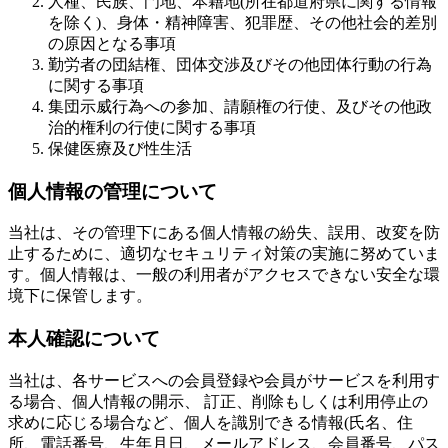
人種、民族、門地、本籍地(所在都道府県に関する情報
を除く)、身体・精神障害、犯罪歴、その他社会的差別
の原因となる事項
勤労者の団結権、団体交渉及びその他団体行動の行為
に関する事項
集団示威行為への参加、請願権の行使、及びその他政
治的権利の行使に関する事項
保健医療及び性生活
個人情報の管理について
当社は、その管理下にある個人情報の紛失、誤用、改変を防
止するために、適切なセキュリティ対策の実施に努めていま
す。個人情報は、一般の利用者がアクセスできない安全な環
境下に保管します。
本人確認について
当社は、各サービスへの会員登録や会員がサービスを利用す
る場合、個人情報の開示、 訂正、削除もしくは利用停止の
求めに応じる場合など、個人を識別できる情報(氏名、住
所、電話番号、生年月日、メールアドレス、会員番号、パス