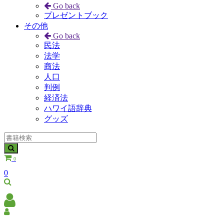
Go back
プレゼントブック
その他
Go back
民法
法学
商法
人口
判例
経済法
ハワイ語辞典
グッズ
0
0