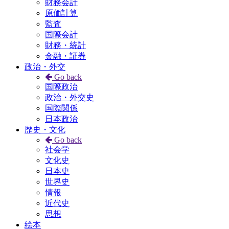
財務会計
原価計算
監査
国際会計
財務・統計
金融・証券
政治・外交
Go back
国際政治
政治・外交史
国際関係
日本政治
歴史・文化
Go back
社会学
文化史
日本史
世界史
情報
近代史
思想
絵本