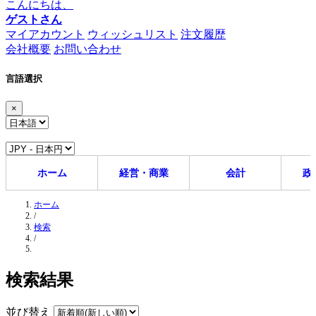
こんにちは、
ゲストさん
マイアカウント
ウィッシュリスト
注文履歴
会社概要
お問い合わせ
言語選択
×
ホーム
経営・商業
会計
政
ホーム
/
検索
/
検索結果
並び替え