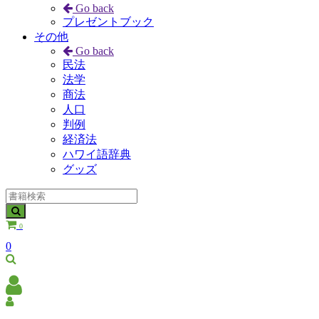
Go back
プレゼントブック
その他
Go back
民法
法学
商法
人口
判例
経済法
ハワイ語辞典
グッズ
0
0