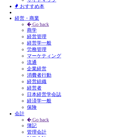
おすすめ本
経営・商業
Go back
商学
経営管理
経営学一般
労務管理
マーケティング
流通
企業経営
消費者行動
経営組織
経営者
日本経営学会誌
経済学一般
保険
会計
Go back
簿記
管理会計