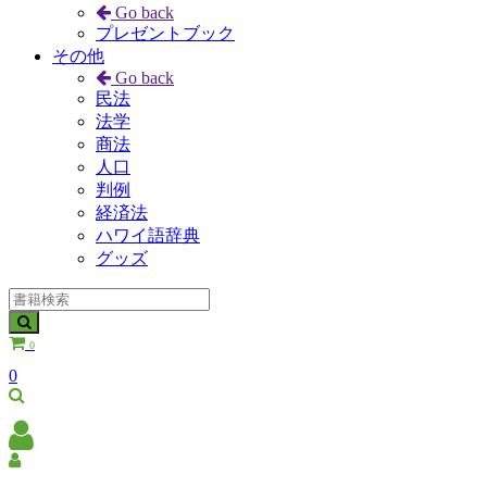
Go back
プレゼントブック
その他
Go back
民法
法学
商法
人口
判例
経済法
ハワイ語辞典
グッズ
0
0