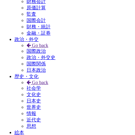
財務会計
原価計算
監査
国際会計
財務・統計
金融・証券
政治・外交
Go back
国際政治
政治・外交史
国際関係
日本政治
歴史・文化
Go back
社会学
文化史
日本史
世界史
情報
近代史
思想
絵本