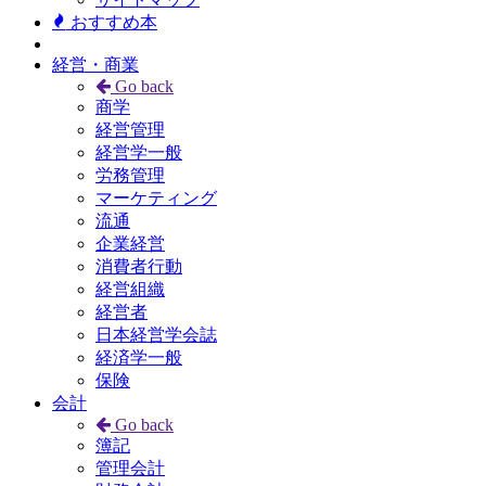
おすすめ本
経営・商業
Go back
商学
経営管理
経営学一般
労務管理
マーケティング
流通
企業経営
消費者行動
経営組織
経営者
日本経営学会誌
経済学一般
保険
会計
Go back
簿記
管理会計