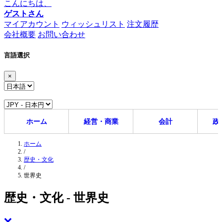
こんにちは、
ゲストさん
マイアカウント
ウィッシュリスト
注文履歴
会社概要
お問い合わせ
言語選択
×
ホーム
経営・商業
会計
政
ホーム
/
歴史・文化
/
世界史
歴史・文化 - 世界史