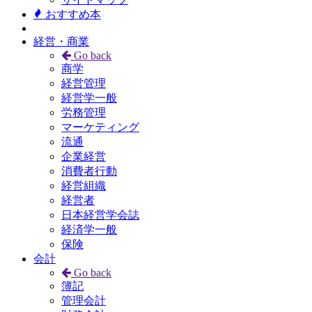
おすすめ本
経営・商業
Go back
商学
経営管理
経営学一般
労務管理
マーケティング
流通
企業経営
消費者行動
経営組織
経営者
日本経営学会誌
経済学一般
保険
会計
Go back
簿記
管理会計