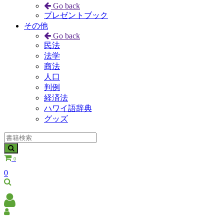
Go back
プレゼントブック
その他
Go back
民法
法学
商法
人口
判例
経済法
ハワイ語辞典
グッズ
0
0