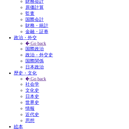
財務会計
原価計算
監査
国際会計
財務・統計
金融・証券
政治・外交
Go back
国際政治
政治・外交史
国際関係
日本政治
歴史・文化
Go back
社会学
文化史
日本史
世界史
情報
近代史
思想
絵本