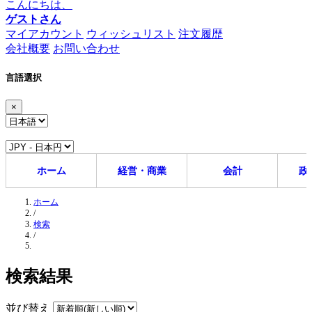
こんにちは、
ゲストさん
マイアカウント
ウィッシュリスト
注文履歴
会社概要
お問い合わせ
言語選択
×
ホーム
経営・商業
会計
政
ホーム
/
検索
/
検索結果
並び替え