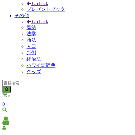
Go back
プレゼントブック
その他
Go back
民法
法学
商法
人口
判例
経済法
ハワイ語辞典
グッズ
0
0