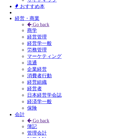
おすすめ本
経営・商業
Go back
商学
経営管理
経営学一般
労務管理
マーケティング
流通
企業経営
消費者行動
経営組織
経営者
日本経営学会誌
経済学一般
保険
会計
Go back
簿記
管理会計