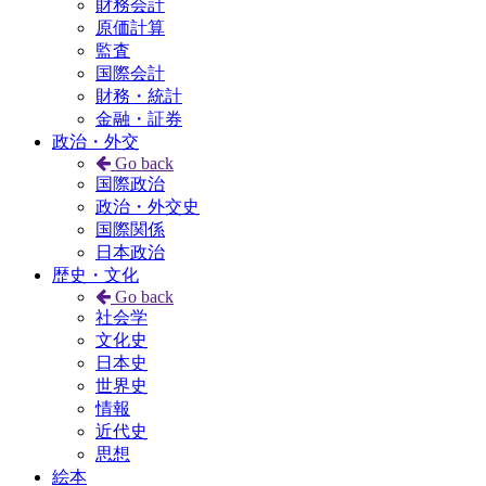
財務会計
原価計算
監査
国際会計
財務・統計
金融・証券
政治・外交
Go back
国際政治
政治・外交史
国際関係
日本政治
歴史・文化
Go back
社会学
文化史
日本史
世界史
情報
近代史
思想
絵本