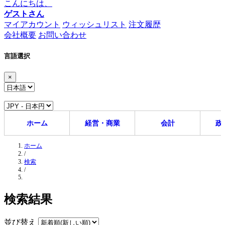
こんにちは、
ゲストさん
マイアカウント
ウィッシュリスト
注文履歴
会社概要
お問い合わせ
言語選択
×
ホーム
経営・商業
会計
政
ホーム
/
検索
/
検索結果
並び替え