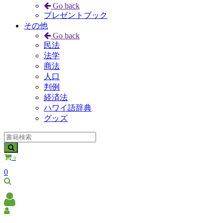
Go back
プレゼントブック
その他
Go back
民法
法学
商法
人口
判例
経済法
ハワイ語辞典
グッズ
0
0