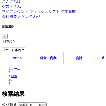
こんにちは、
ゲストさん
マイアカウント
ウィッシュリスト
注文履歴
会社概要
お問い合わせ
言語選択
×
ホーム
経営・商業
会計
政
ホーム
/
検索
/
検索結果
並び替え