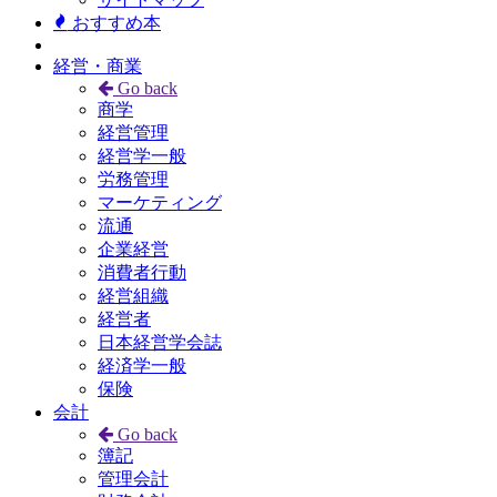
おすすめ本
経営・商業
Go back
商学
経営管理
経営学一般
労務管理
マーケティング
流通
企業経営
消費者行動
経営組織
経営者
日本経営学会誌
経済学一般
保険
会計
Go back
簿記
管理会計