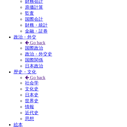
財務会計
原価計算
監査
国際会計
財務・統計
金融・証券
政治・外交
Go back
国際政治
政治・外交史
国際関係
日本政治
歴史・文化
Go back
社会学
文化史
日本史
世界史
情報
近代史
思想
絵本