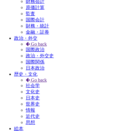
財務会計
原価計算
監査
国際会計
財務・統計
金融・証券
政治・外交
Go back
国際政治
政治・外交史
国際関係
日本政治
歴史・文化
Go back
社会学
文化史
日本史
世界史
情報
近代史
思想
絵本