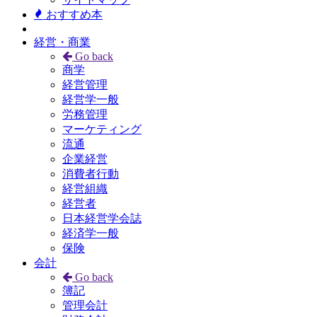
おすすめ本
経営・商業
Go back
商学
経営管理
経営学一般
労務管理
マーケティング
流通
企業経営
消費者行動
経営組織
経営者
日本経営学会誌
経済学一般
保険
会計
Go back
簿記
管理会計