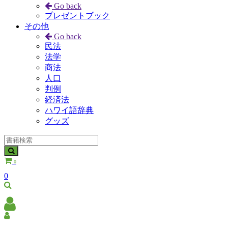
Go back
プレゼントブック
その他
Go back
民法
法学
商法
人口
判例
経済法
ハワイ語辞典
グッズ
0
0