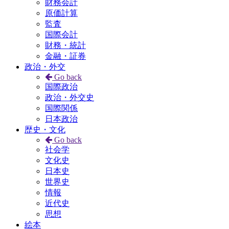
財務会計
原価計算
監査
国際会計
財務・統計
金融・証券
政治・外交
Go back
国際政治
政治・外交史
国際関係
日本政治
歴史・文化
Go back
社会学
文化史
日本史
世界史
情報
近代史
思想
絵本