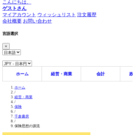
こんにちは、
ゲストさん
マイアカウント
ウィッシュリスト
注文履歴
会社概要
お問い合わせ
言語選択
×
ホーム
経営・商業
会計
政
ホーム
/
経営・商業
/
保険
/
千倉書房
/
保険思想の源流