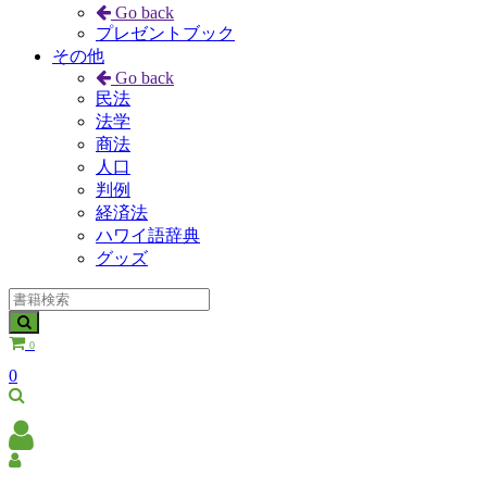
Go back
プレゼントブック
その他
Go back
民法
法学
商法
人口
判例
経済法
ハワイ語辞典
グッズ
0
0