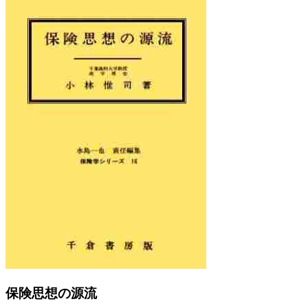
Previous
Next
保険思想の源流