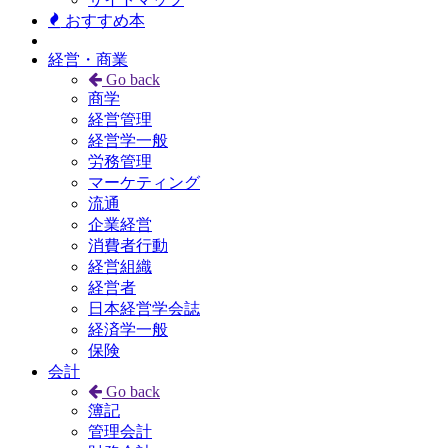
おすすめ本
経営・商業
Go back
商学
経営管理
経営学一般
労務管理
マーケティング
流通
企業経営
消費者行動
経営組織
経営者
日本経営学会誌
経済学一般
保険
会計
Go back
簿記
管理会計