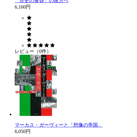
「歴史の黄昏」の彼方へ
6,160円
レビュー（0件）
マーカス・ガーヴィーと「想像の帝国」
6,050円