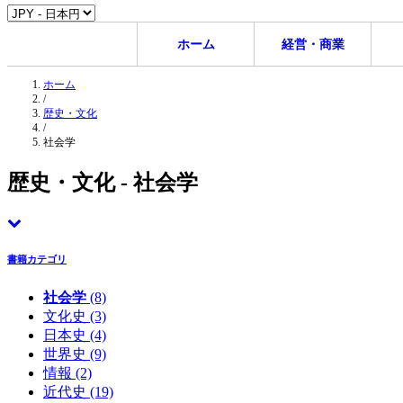
ホーム
経営・商業
ホーム
/
歴史・文化
/
社会学
歴史・文化 - 社会学
書籍カテゴリ
社会学
(8)
文化史
(3)
日本史
(4)
世界史
(9)
情報
(2)
近代史
(19)