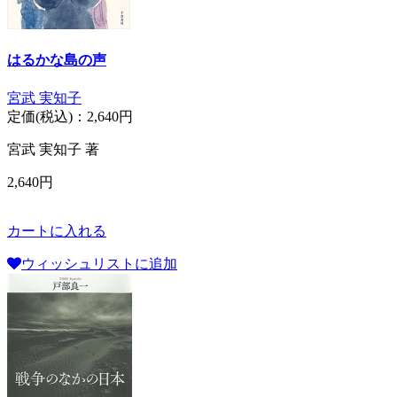
はるかな島の声
宮武 実知子
定価(税込)：
2,640円
宮武 実知子 著
2,640円
カートに入れる
ウィッシュリストに追加