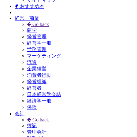
おすすめ本
経営・商業
Go back
商学
経営管理
経営学一般
労務管理
マーケティング
流通
企業経営
消費者行動
経営組織
経営者
日本経営学会誌
経済学一般
保険
会計
Go back
簿記
管理会計