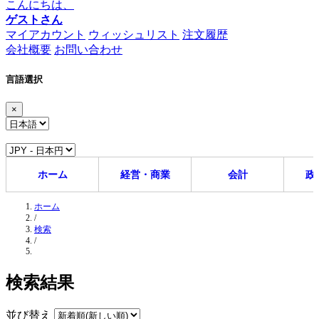
こんにちは、
ゲストさん
マイアカウント
ウィッシュリスト
注文履歴
会社概要
お問い合わせ
言語選択
×
ホーム
経営・商業
会計
政
ホーム
/
検索
/
検索結果
並び替え