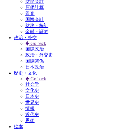
財務会計
原価計算
監査
国際会計
財務・統計
金融・証券
政治・外交
Go back
国際政治
政治・外交史
国際関係
日本政治
歴史・文化
Go back
社会学
文化史
日本史
世界史
情報
近代史
思想
絵本