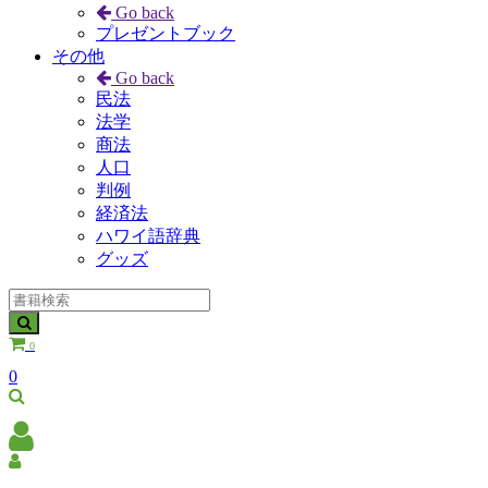
Go back
プレゼントブック
その他
Go back
民法
法学
商法
人口
判例
経済法
ハワイ語辞典
グッズ
0
0