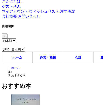
こんにちは、
ゲストさん
マイアカウント
ウィッシュリスト
注文履歴
会社概要
お問い合わせ
言語選択
×
ホーム
経営・商業
会計
政
ホーム
/
おすすめ本
おすすめ本