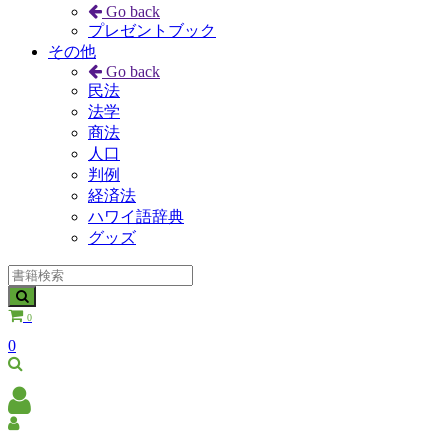
Go back
プレゼントブック
その他
Go back
民法
法学
商法
人口
判例
経済法
ハワイ語辞典
グッズ
0
0