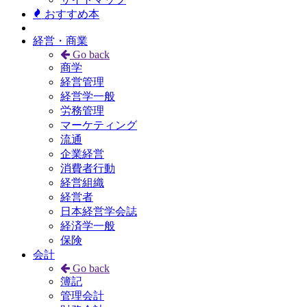
おすすめ本
経営・商業
Go back
商学
経営管理
経営学一般
労務管理
マーケティング
流通
企業経営
消費者行動
経営組織
経営者
日本経営学会誌
経済学一般
保険
会計
Go back
簿記
管理会計