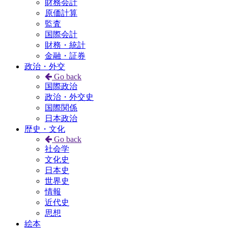
財務会計
原価計算
監査
国際会計
財務・統計
金融・証券
政治・外交
Go back
国際政治
政治・外交史
国際関係
日本政治
歴史・文化
Go back
社会学
文化史
日本史
世界史
情報
近代史
思想
絵本