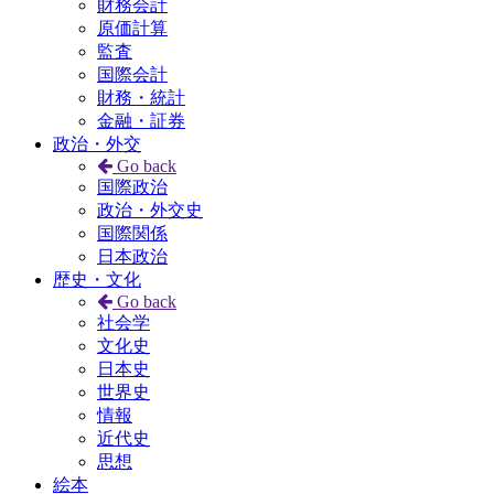
財務会計
原価計算
監査
国際会計
財務・統計
金融・証券
政治・外交
Go back
国際政治
政治・外交史
国際関係
日本政治
歴史・文化
Go back
社会学
文化史
日本史
世界史
情報
近代史
思想
絵本