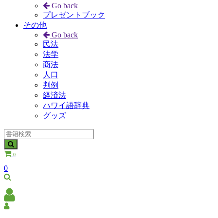
Go back
プレゼントブック
その他
Go back
民法
法学
商法
人口
判例
経済法
ハワイ語辞典
グッズ
0
0