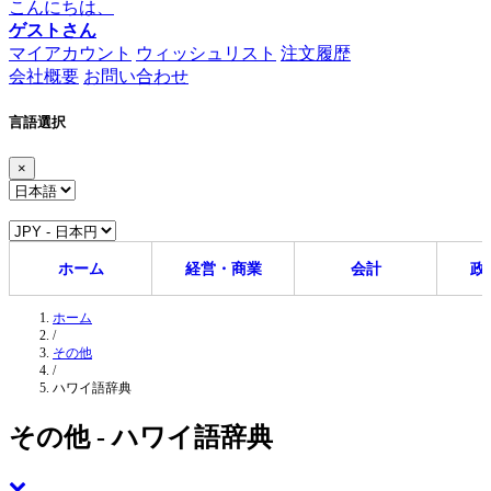
こんにちは、
ゲストさん
マイアカウント
ウィッシュリスト
注文履歴
会社概要
お問い合わせ
言語選択
×
ホーム
経営・商業
会計
政
ホーム
/
その他
/
ハワイ語辞典
その他 - ハワイ語辞典