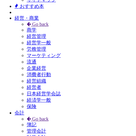
おすすめ本
経営・商業
Go back
商学
経営管理
経営学一般
労務管理
マーケティング
流通
企業経営
消費者行動
経営組織
経営者
日本経営学会誌
経済学一般
保険
会計
Go back
簿記
管理会計