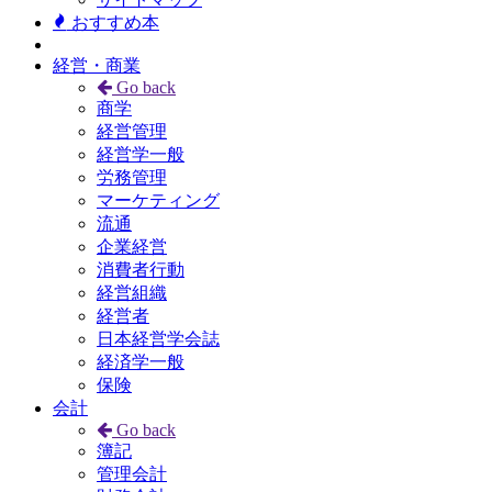
おすすめ本
経営・商業
Go back
商学
経営管理
経営学一般
労務管理
マーケティング
流通
企業経営
消費者行動
経営組織
経営者
日本経営学会誌
経済学一般
保険
会計
Go back
簿記
管理会計