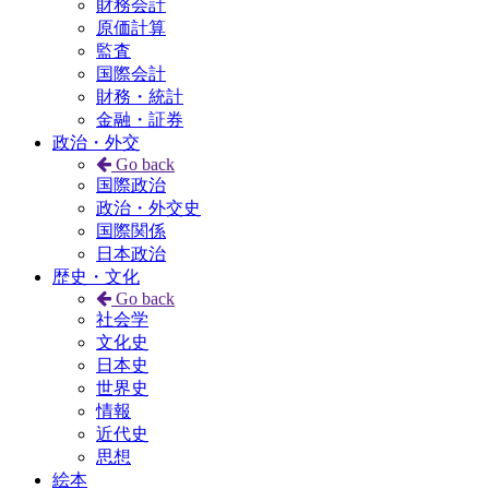
財務会計
原価計算
監査
国際会計
財務・統計
金融・証券
政治・外交
Go back
国際政治
政治・外交史
国際関係
日本政治
歴史・文化
Go back
社会学
文化史
日本史
世界史
情報
近代史
思想
絵本