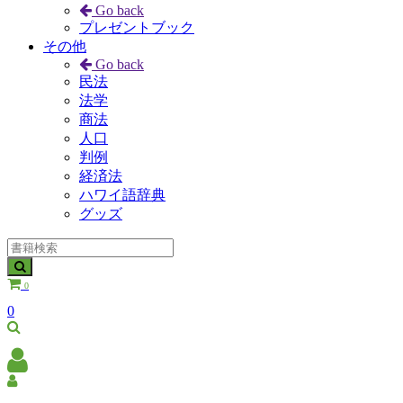
Go back
プレゼントブック
その他
Go back
民法
法学
商法
人口
判例
経済法
ハワイ語辞典
グッズ
0
0