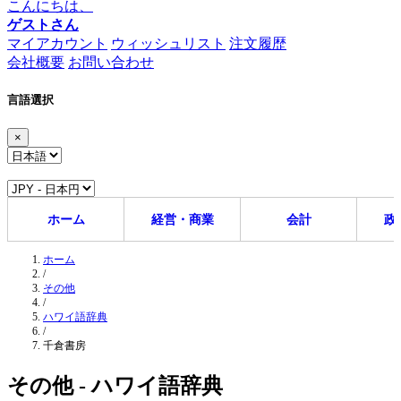
こんにちは、
ゲストさん
マイアカウント
ウィッシュリスト
注文履歴
会社概要
お問い合わせ
言語選択
×
ホーム
経営・商業
会計
政
ホーム
/
その他
/
ハワイ語辞典
/
千倉書房
その他 - ハワイ語辞典