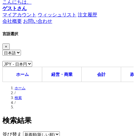
こんにちは、
ゲストさん
マイアカウント
ウィッシュリスト
注文履歴
会社概要
お問い合わせ
言語選択
×
ホーム
経営・商業
会計
政
ホーム
/
検索
/
検索結果
並び替え