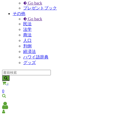
Go back
プレゼントブック
その他
Go back
民法
法学
商法
人口
判例
経済法
ハワイ語辞典
グッズ
0
0