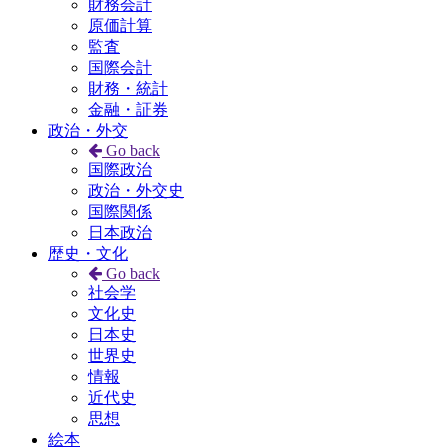
財務会計
原価計算
監査
国際会計
財務・統計
金融・証券
政治・外交
Go back
国際政治
政治・外交史
国際関係
日本政治
歴史・文化
Go back
社会学
文化史
日本史
世界史
情報
近代史
思想
絵本