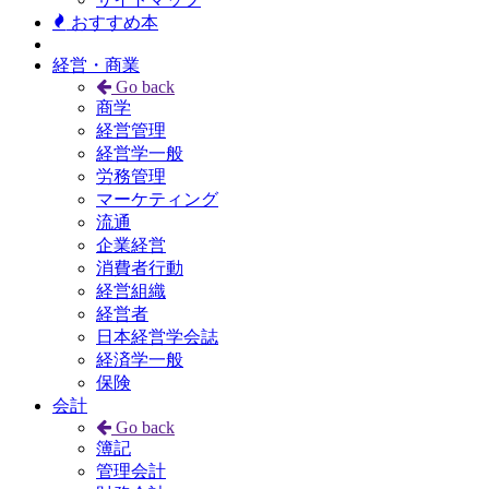
おすすめ本
経営・商業
Go back
商学
経営管理
経営学一般
労務管理
マーケティング
流通
企業経営
消費者行動
経営組織
経営者
日本経営学会誌
経済学一般
保険
会計
Go back
簿記
管理会計