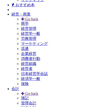
おすすめ本
経営・商業
Go back
商学
経営管理
経営学一般
労務管理
マーケティング
流通
企業経営
消費者行動
経営組織
経営者
日本経営学会誌
経済学一般
保険
会計
Go back
簿記
管理会計