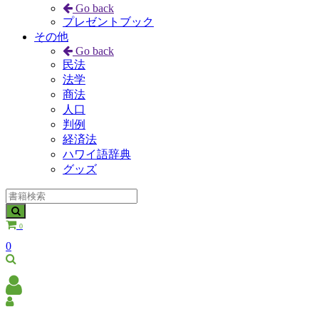
Go back
プレゼントブック
その他
Go back
民法
法学
商法
人口
判例
経済法
ハワイ語辞典
グッズ
0
0