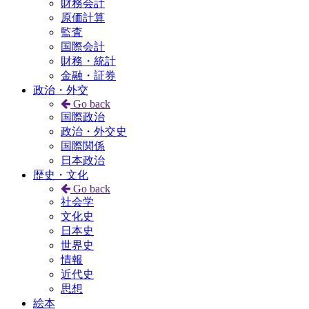
財務会計
原価計算
監査
国際会計
財務・統計
金融・証券
政治・外交
Go back
国際政治
政治・外交史
国際関係
日本政治
歴史・文化
Go back
社会学
文化史
日本史
世界史
情報
近代史
思想
絵本