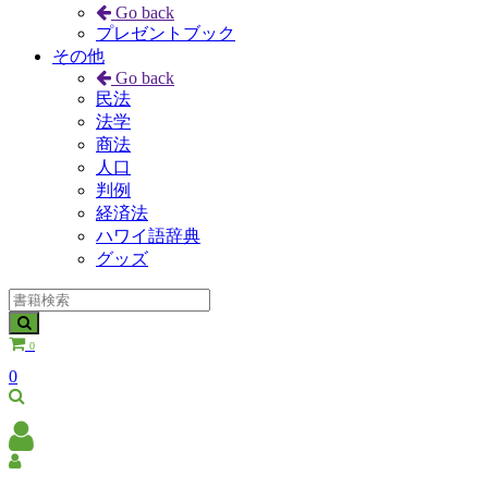
Go back
プレゼントブック
その他
Go back
民法
法学
商法
人口
判例
経済法
ハワイ語辞典
グッズ
0
0