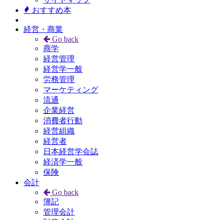
おすすめ本
経営・商業
Go back
商学
経営管理
経営学一般
労務管理
マーケティング
流通
企業経営
消費者行動
経営組織
経営者
日本経営学会誌
経済学一般
保険
会計
Go back
簿記
管理会計