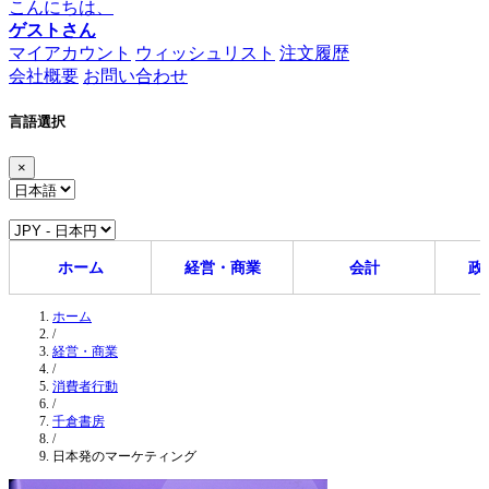
こんにちは、
ゲストさん
マイアカウント
ウィッシュリスト
注文履歴
会社概要
お問い合わせ
言語選択
×
ホーム
経営・商業
会計
政
ホーム
/
経営・商業
/
消費者行動
/
千倉書房
/
日本発のマーケティング