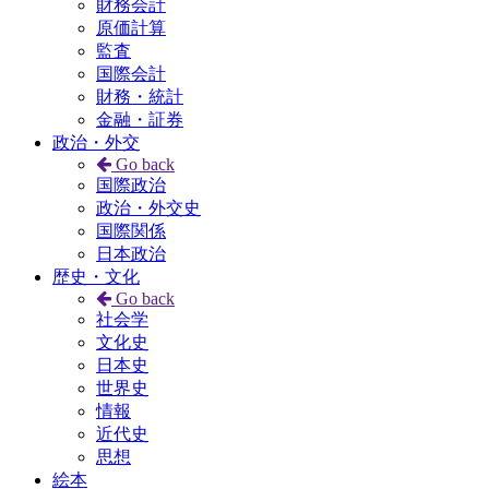
財務会計
原価計算
監査
国際会計
財務・統計
金融・証券
政治・外交
Go back
国際政治
政治・外交史
国際関係
日本政治
歴史・文化
Go back
社会学
文化史
日本史
世界史
情報
近代史
思想
絵本