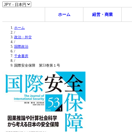
ホーム
経営・商業
ホーム
/
政治・外交
/
国際政治
/
千倉書房
/
国際安全保障 第53巻第１号