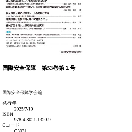
Previous
Next
国際安全保障 第53巻第１号
国際安全保障学会編
発行年
2025/7/10
ISBN
978-4-8051-1350-9
Cコード
C3031