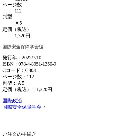
ページ数
112
判型
Ａ5
定価（税込）
1,320円
国際安全保障学会編
発行年：2025/7/10
ISBN：978-4-8051-1350-9
Cコード：C3031
ページ数：112
判型：Ａ5
定価（税込）：
1,320円
国際政治
国際安全保障学会
/
ご注文の手続き