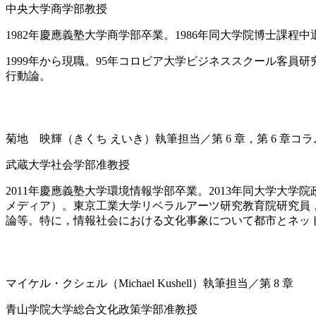
中央大学商学部教授
1982年慶應義塾大学商学部卒業。1986年同大学院博士課程
1999年から現職。95年コロビア大学ビジネススクール客員研
行動論。
菊地 映輝（きくち えいき）執筆担当／第 6 章，第 6 章コラ
武蔵大学社会学部准教授
2011年慶應義塾大学環境情報学部卒業。2013年同大学大
メディア）。東京工業大学リベラルアーツ研究教育院研究員，
論等。特に，情報社会における文化事象について都市とネッ
マイケル・クシェル（Michael Kushell）執筆担当／第 8 章
青山学院大学総合文化政策学部准教授