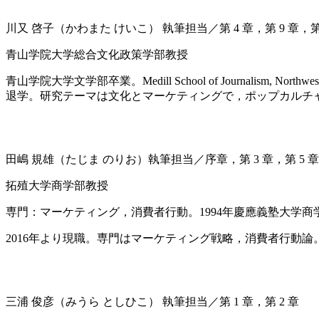
川又 啓子（かわまた けいこ） 執筆担当／第 4 章，第 9 章，
青山学院大学総合文化政策学部教授
青山学院大学文学部卒業。Medill School of Journali
退学。研究テーマは文化とマーケティングで，ポップカルチ
田嶋 規雄（たじま のりお）執筆担当／序章，第 3 章，第 5 章，
拓殖大学商学部教授
専門：マーケティング，消費者行動。1994年慶應義塾大学
2016年より現職。専門はマーケティング戦略，消費者行動論
三浦 俊彦（みうら としひこ） 執筆担当／第 1 章，第 2 章