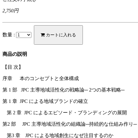
2,750円
数量 :
カートに入れる
商品の説明
【目 次】
序章 本のコンセプトと全体構成
第 1 部 JPC 主導地域活性化の戦略論─ 2つの基本戦略─
第 1 章 JPC による地域ブランドの確立
第 2 章 JPC によるエピソード・ブランディングの展開
第2 部 JPC 主導地域活性化の組織論─持続的な仕組み作り─
第3 章 JPC による地域創生になぜ注目するのか