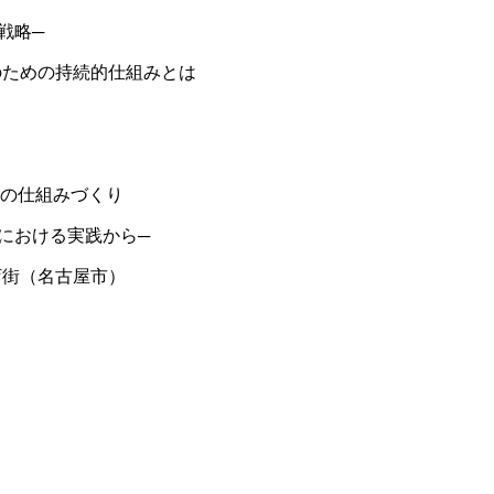
戦略─
のための持続的仕組みとは
生の仕組みづくり
における実践から─
店街（名古屋市）