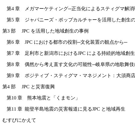
第4 章 メガマーケティング─正当化によるスティグマ解消
第5 章 ジャパニーズ・ポップカルチャーを活用した創生
第3 部 JPC を活用した地域創生の事例
第6 章 JPC における都市の役割─文化装置の観点から─
第7 章 足利市と新潟市におけるJPC による持続的地域創
第8 章 偶然から考え直す文化の可能性─岐阜県の地歌舞伎
第9 章 ポジティブ・スティグマ・マネジメント：大須商
第4 部 JPC と災害復興
第10 章 熊本地震と「くまモン」
第11 章 能登半島地震の災害報道に見るJPC と地域再生
むすびにかえて