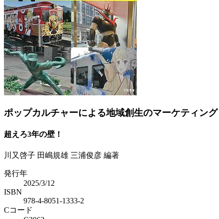
Previous
Next
ポップカルチャーによる地域創生のマーケティング
超えろ3年の壁！
川又啓子 田嶋規雄 三浦俊彦 編著
発行年
2025/3/12
ISBN
978-4-8051-1333-2
Cコード