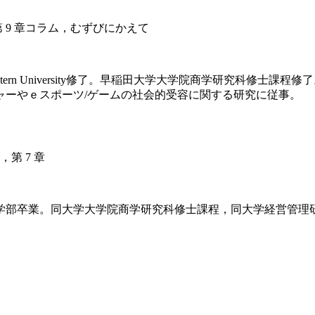
第 9 章コラム，むずびにかえて
sm, Northwestern University修了。早稲田大学大学院商
ャーやｅスポーツ/ゲームの社会的受容に関する研究に従事。
第 7 章
商学部卒業。同大学大学院商学研究科修士課程，同大学経営管
。