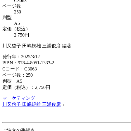
C3063
ページ数
250
判型
A5
定価（税込）
2,750円
川又啓子 田嶋規雄 三浦俊彦 編著
発行年：2025/3/12
ISBN：978-4-8051-1333-2
Cコード：C3063
ページ数：250
判型：A5
定価（税込）：
2,750円
マーケティング
川又啓子 田嶋規雄 三浦俊彦
/
ご注文の手続き