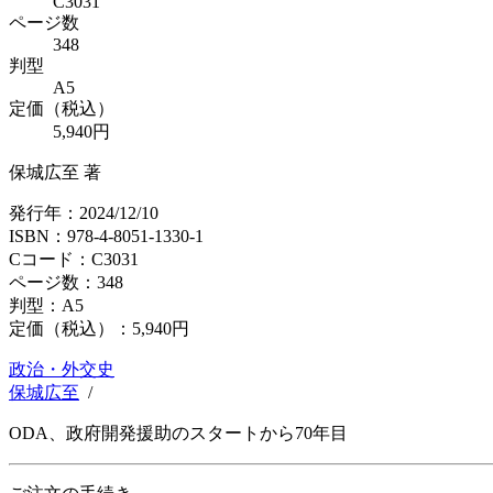
C3031
ページ数
348
判型
A5
定価（税込）
5,940円
保城広至 著
発行年：2024/12/10
ISBN：978-4-8051-1330-1
Cコード：C3031
ページ数：348
判型：A5
定価（税込）：
5,940円
政治・外交史
保城広至
/
ODA、政府開発援助のスタートから70年目