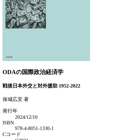
Previous
Next
ODAの国際政治経済学
戦後日本外交と対外援助 1952-2022
保城広至 著
発行年
2024/12/10
ISBN
978-4-8051-1330-1
Cコード