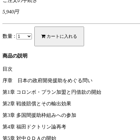
ご注文の手続き
5,940円
数量 :
カートに入れる
商品の説明
目次
序章 日本の政府開発援助をめぐる問い
第1章 コロンボ・プラン加盟と円借款の開始
第2章 戦後賠償とその輸出効果
第3章 多国間援助枠組みへの参加
第4章 福田ドクトリン論再考
第5章 対中ＯＤＡの開始