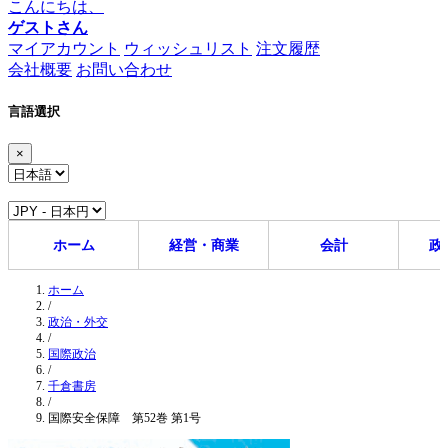
こんにちは、
ゲストさん
マイアカウント
ウィッシュリスト
注文履歴
会社概要
お問い合わせ
言語選択
×
ホーム
経営・商業
会計
政
ホーム
/
政治・外交
/
国際政治
/
千倉書房
/
国際安全保障 第52巻 第1号