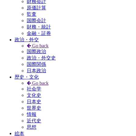
財務会計
原価計算
監査
国際会計
財務・統計
金融・証券
政治・外交
Go back
国際政治
政治・外交史
国際関係
日本政治
歴史・文化
Go back
社会学
文化史
日本史
世界史
情報
近代史
思想
絵本