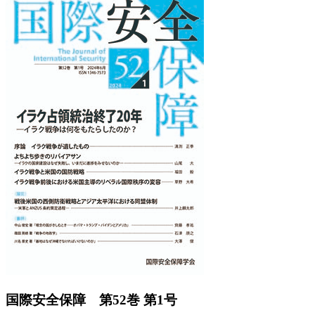
Previous
Next
国際安全保障 第52巻 第1号