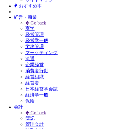
おすすめ本
経営・商業
Go back
商学
経営管理
経営学一般
労務管理
マーケティング
流通
企業経営
消費者行動
経営組織
経営者
日本経営学会誌
経済学一般
保険
会計
Go back
簿記
管理会計