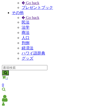
Go back
プレゼントブック
その他
Go back
民法
法学
商法
人口
判例
経済法
ハワイ語辞典
グッズ
0
0