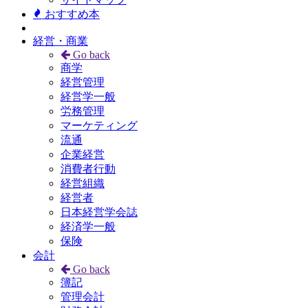
おすすめ本
経営・商業
Go back
商学
経営管理
経営学一般
労務管理
マーケティング
流通
企業経営
消費者行動
経営組織
経営者
日本経営学会誌
経済学一般
保険
会計
Go back
簿記
管理会計