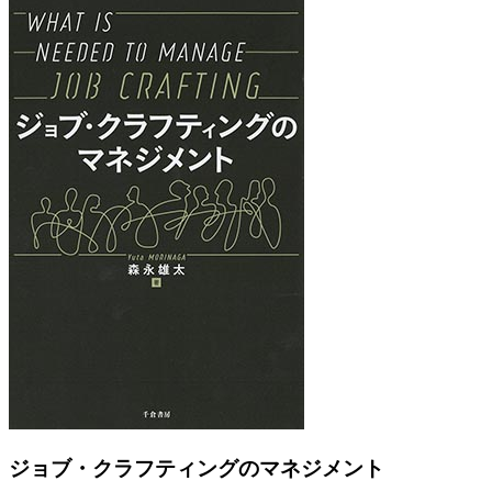
Previous
Next
ジョブ・クラフティングのマネジメント