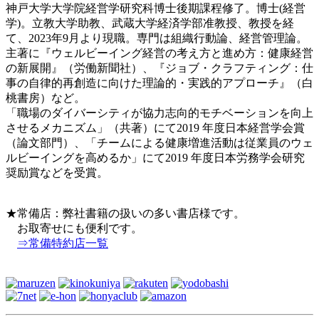
神戸大学大学院経営学研究科博士後期課程修了。博士(経営
学)。立教大学助教、武蔵大学経済学部准教授、教授を経
て、2023年9月より現職。専門は組織行動論、経営管理論。
主著に『ウェルビーイング経営の考え方と進め方：健康経営
の新展開』（労働新聞社）、『ジョブ・クラフティング：仕
事の自律的再創造に向けた理論的・実践的アプローチ』（白
桃書房）など。
「職場のダイバーシティが協力志向的モチベーションを向上
させるメカニズム」（共著）にて2019 年度日本経営学会賞
（論文部門）、「チームによる健康増進活動は従業員のウェ
ルビーイングを高めるか」にて2019 年度日本労務学会研究
奨励賞などを受賞。
★常備店：弊社書籍の扱いの多い書店様です。
お取寄せにも便利です。
⇒常備特約店一覧