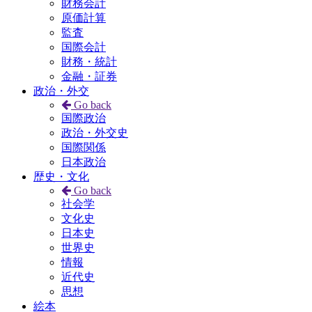
財務会計
原価計算
監査
国際会計
財務・統計
金融・証券
政治・外交
Go back
国際政治
政治・外交史
国際関係
日本政治
歴史・文化
Go back
社会学
文化史
日本史
世界史
情報
近代史
思想
絵本