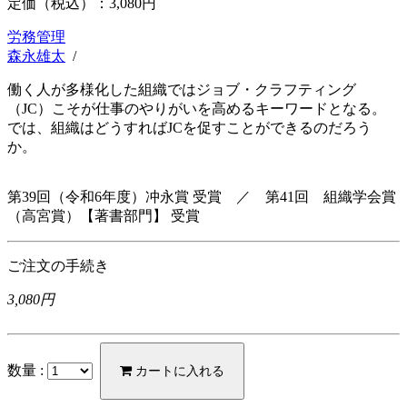
定価（税込）：
3,080円
労務管理
森永雄太
/
働く人が多様化した組織ではジョブ・クラフティング
（JC）こそが仕事のやりがいを高めるキーワードとなる。
では、組織はどうすればJCを促すことができるのだろう
か。
第39回（令和6年度）冲永賞 受賞 ／ 第41回 組織学会賞
（高宮賞）【著書部門】 受賞
ご注文の手続き
3,080円
数量 :
カートに入れる