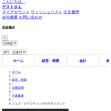
こんにちは、
ゲストさん
マイアカウント
ウィッシュリスト
注文履歴
会社概要
お問い合わせ
言語選択
×
ホーム
経営・商業
会計
政
ホーム
/
経営・商業
/
労務管理
/
千倉書房
/
ジョブ・クラフティングのマネジメント