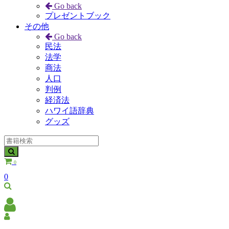
Go back
プレゼントブック
その他
Go back
民法
法学
商法
人口
判例
経済法
ハワイ語辞典
グッズ
0
0