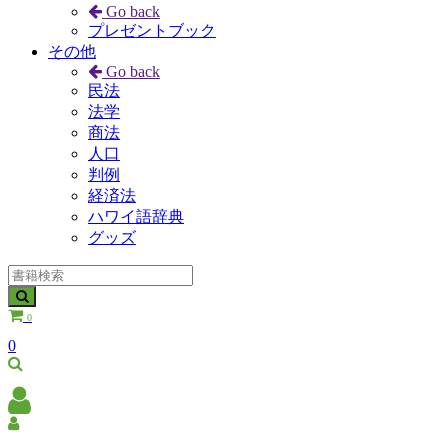
Go back
プレゼントブック
その他
Go back
民法
法学
商法
人口
判例
経済法
ハワイ語辞典
グッズ
0
0