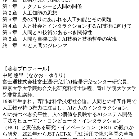
第１章 テクノロジーと人間の関係
第２章 人工知能の思想
第３章 身の回りにあふれる人工知能とその問題
第４章 人と社会とインタラクションするAI技術に向けて
第５章 人間とAI技術のあるべき関係性
第６章 人間を自律に導くAI技術と技術哲学の実現
終 章 AIと人間のジレンマ
【著者プロフィール】
中尾 悠里（なかお・ゆうり）
富士通株式会社富士通研究所AI倫理研究センター研究員、
東京大学大学院総合文化研究科博士課程、青山学院大学大学
院非常勤講師。
1989年生まれ。専門は科学技術社会論。人間との相互作用で
人工物が持つ権力に注目し、AIと人のインタラクション、
AIの持つべき公平性、人の価値を反映するAIシステム開発
手法をヒューマン・コンピュータ・インタラクション
（HCI）と責任ある研究・イノベーション（RRI）の観点か
ら研究。2021年からJST ACT-X 「AI 活用で挑む学問の革新