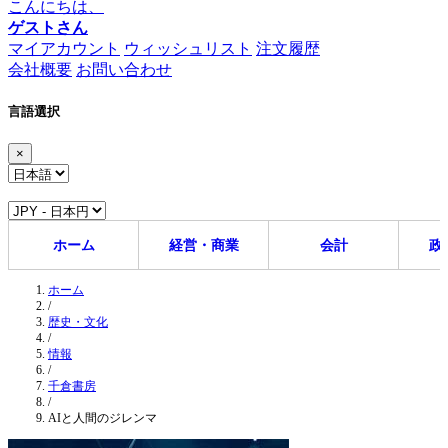
こんにちは、
ゲストさん
マイアカウント
ウィッシュリスト
注文履歴
会社概要
お問い合わせ
言語選択
×
ホーム
経営・商業
会計
政
ホーム
/
歴史・文化
/
情報
/
千倉書房
/
AIと人間のジレンマ