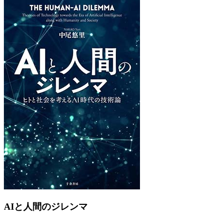
Previous
Next
AIと人間のジレンマ