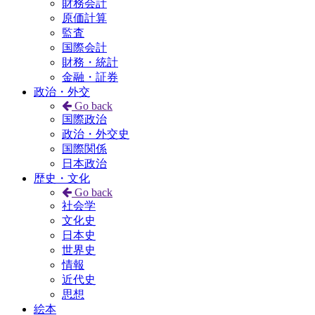
財務会計
原価計算
監査
国際会計
財務・統計
金融・証券
政治・外交
Go back
国際政治
政治・外交史
国際関係
日本政治
歴史・文化
Go back
社会学
文化史
日本史
世界史
情報
近代史
思想
絵本