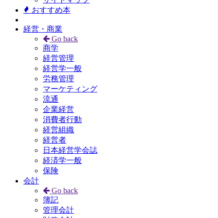
おすすめ本
経営・商業
Go back
商学
経営管理
経営学一般
労務管理
マーケティング
流通
企業経営
消費者行動
経営組織
経営者
日本経営学会誌
経済学一般
保険
会計
Go back
簿記
管理会計