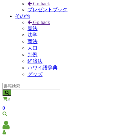
Go back
プレゼントブック
その他
Go back
民法
法学
商法
人口
判例
経済法
ハワイ語辞典
グッズ
0
0