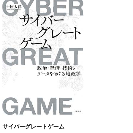
Previous
Next
サイバーグレートゲーム