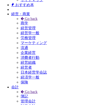
おすすめ本
経営・商業
Go back
商学
経営管理
経営学一般
労務管理
マーケティング
流通
企業経営
消費者行動
経営組織
経営者
日本経営学会誌
経済学一般
保険
会計
Go back
簿記
管理会計