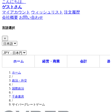
こんにちは、
ゲストさん
マイアカウント
ウィッシュリスト
注文履歴
会社概要
お問い合わせ
言語選択
×
ホーム
経営・商業
会計
政
ホーム
/
政治・外交
/
国際政治
/
千倉書房
/
サイバーグレートゲーム