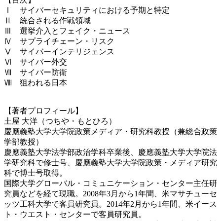
Ⅰ サイバーセキュリティにおける予期と特定
Ⅱ 統合される作戦領域
Ⅲ 選挙介入とフェイク・ニュース
Ⅳ サプライチェーン・リスク
Ⅴ サイバーインテリジェンス
Ⅵ サイバー外交
Ⅶ サイバー防衛
Ⅷ 狙われる日本
【著者プロフィール】
土屋 大洋（つちや・もとひろ）
慶應義塾大学大学院政策メディア・研究科教授（兼総合政策
学部教授）
慶應義塾大学法学部政治学科卒業後、慶應義塾大学大学院法
学研究科で修士号、慶應義塾大学大学院政策・メディア研究
科で博士号取得。
国際大学グローバル・コミュニケーション・センター主任研
究員などを経て現職。2008年3月から1年間、米マサチューセ
ッツ工科大学で客員研究員。2014年2月から1年間、米イース
ト・ウエスト・センターで客員研究員。