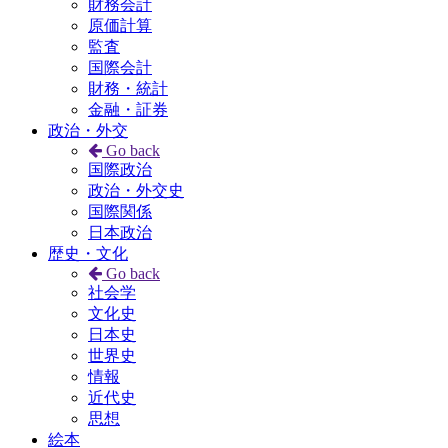
財務会計
原価計算
監査
国際会計
財務・統計
金融・証券
政治・外交
Go back
国際政治
政治・外交史
国際関係
日本政治
歴史・文化
Go back
社会学
文化史
日本史
世界史
情報
近代史
思想
絵本