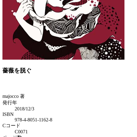
Previous
Next
薔薇を脱ぐ
majocco 著
発行年
2018/12/3
ISBN
978-4-8051-1162-8
Cコード
C0071