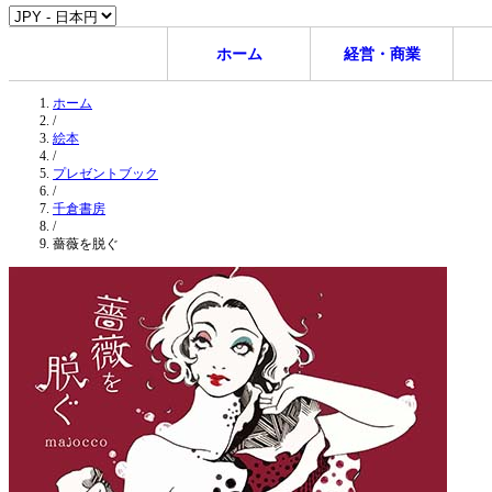
ホーム
経営・商業
ホーム
/
絵本
/
プレゼントブック
/
千倉書房
/
薔薇を脱ぐ