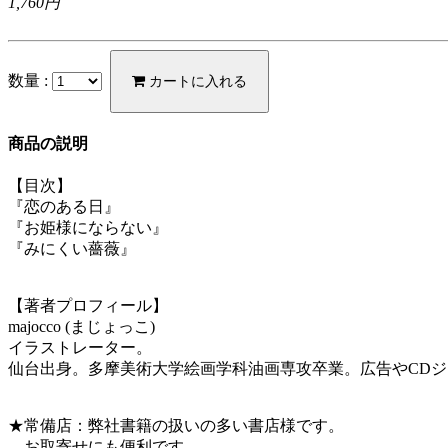
1,760円
数量 :
カートに入れる
商品の説明
【目次】
『恋のある日』
『お姫様にならない』
『みにくい薔薇』
【著者プロフィール】
majocco (まじょっこ)
イラストレーター。
仙台出身。多摩美術大学絵画学科油画専攻卒業。広告やCD
★常備店：弊社書籍の扱いの多い書店様です。
お取寄せにも便利です。