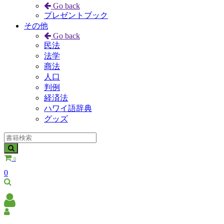
Go back
プレゼントブック
その他
Go back
民法
法学
商法
人口
判例
経済法
ハワイ語辞典
グッズ
0
0