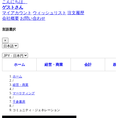
こんにちは、
ゲストさん
マイアカウント
ウィッシュリスト
注文履歴
会社概要
お問い合わせ
言語選択
×
ホーム
経営・商業
会計
政
ホーム
/
経営・商業
/
マーケティング
/
千倉書房
/
コミュニティ・ジェネレーション