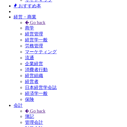
おすすめ本
経営・商業
Go back
商学
経営管理
経営学一般
労務管理
マーケティング
流通
企業経営
消費者行動
経営組織
経営者
日本経営学会誌
経済学一般
保険
会計
Go back
簿記
管理会計