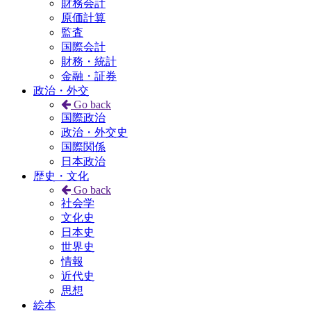
財務会計
原価計算
監査
国際会計
財務・統計
金融・証券
政治・外交
Go back
国際政治
政治・外交史
国際関係
日本政治
歴史・文化
Go back
社会学
文化史
日本史
世界史
情報
近代史
思想
絵本