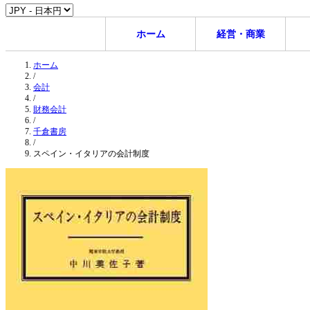
ホーム
経営・商業
ホーム
/
会計
/
財務会計
/
千倉書房
/
スペイン・イタリアの会計制度