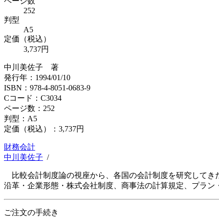
ページ数
252
判型
A5
定価（税込）
3,737円
中川美佐子 著
発行年：1994/01/10
ISBN：978-4-8051-0683-9
Cコード：C3034
ページ数：252
判型：A5
定価（税込）：
3,737円
財務会計
中川美佐子
/
比較会計制度論の視座から、各国の会計制度を研究してきた
沿革・企業形態・株式会社制度、商事法の計算規定、プラン
ご注文の手続き