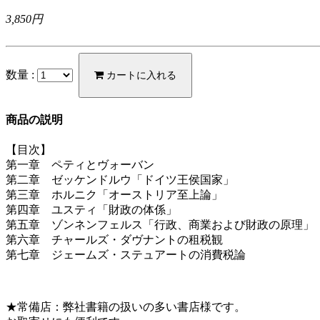
3,850円
数量 :
カートに入れる
商品の説明
【目次】
第一章 ペティとヴォーバン
第二章 ゼッケンドルウ「ドイツ王侯国家」
第三章 ホルニク「オーストリア至上論」
第四章 ユスティ「財政の体係」
第五章 ゾンネンフェルス「行政、商業および財政の原理」
第六章 チャールズ・ダヴナントの租税観
第七章 ジェームズ・ステュアートの消費税論
★常備店：弊社書籍の扱いの多い書店様です。