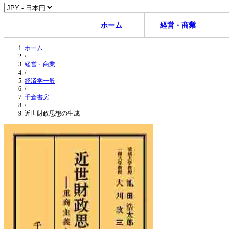
ホーム
経営・商業
ホーム
/
経営・商業
/
経済学一般
/
千倉書房
/
近世財政思想の生成