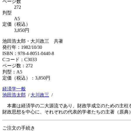
ページ数
272
判型
A5
定価（税込）
3,850円
池田浩太郎・大川政三 共著
発行年：1982/10/30
ISBN：978-4-8051-0440-8
Cコード：C3033
ページ数：272
判型：A5
定価（税込）：
3,850円
経済学一般
池田浩太郎
/
大川政三
/
本書は経済学の二大源流であり、財政学成立のための主柱を
財政思想を中心に、それぞれの代表的学者たちの主著（原典
ご注文の手続き