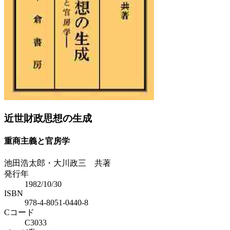
Previous
Next
近世財政思想の生成
重商主義と官房学
池田浩太郎・大川政三 共著
発行年
1982/10/30
ISBN
978-4-8051-0440-8
Cコード
C3033