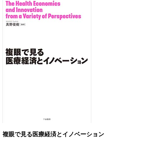
Previous
Next
複眼で見る医療経済とイノベーション