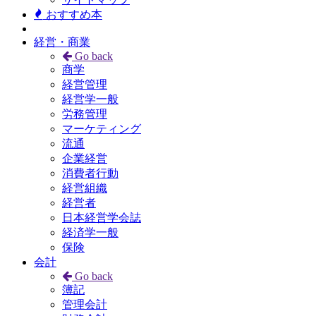
おすすめ本
経営・商業
Go back
商学
経営管理
経営学一般
労務管理
マーケティング
流通
企業経営
消費者行動
経営組織
経営者
日本経営学会誌
経済学一般
保険
会計
Go back
簿記
管理会計