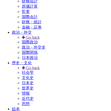
財務会計
原価計算
監査
国際会計
財務・統計
金融・証券
政治・外交
Go back
国際政治
政治・外交史
国際関係
日本政治
歴史・文化
Go back
社会学
文化史
日本史
世界史
情報
近代史
思想
絵本