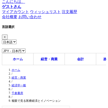
こんにちは、
ゲストさん
マイアカウント
ウィッシュリスト
注文履歴
会社概要
お問い合わせ
言語選択
×
ホーム
経営・商業
会計
政
ホーム
/
経営・商業
/
経済学一般
/
千倉書房
/
複眼で見る医療経済とイノベーション