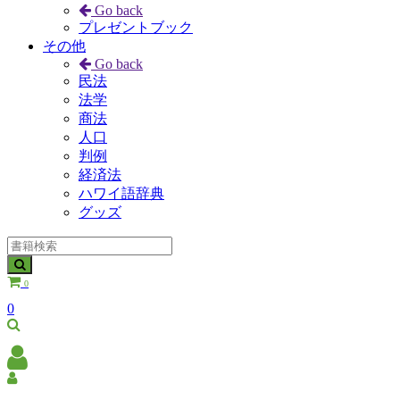
Go back
プレゼントブック
その他
Go back
民法
法学
商法
人口
判例
経済法
ハワイ語辞典
グッズ
0
0