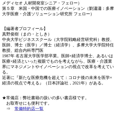
メディセオ 人材開発室シニア・フェロー）
第５章 米国・中国での医療イノベーション（劉瀟瀟：多摩
大学医療・介護ソリューション研究所 フェロー）
【編著者プロフィール】
真野俊樹（まの・としき）
中央大学ビジネススクール（大学院戦略経営研究科）教授、
医師、博士（医学）／博士（経済学）、多摩大学大学院特任
教授、総合内科専門医
1987年 名古屋大学医学部卒業。医師×経済学博士、あるいは
医療×経済といった複眼でものを考えながら、医療・介護業
界にマネジメントやイノベーションの視点で改革を考えてい
る。
近著に『新たな医療危機を超えて：コロナ後の未来を医学×
経済の視点で考える』（日本評論社，2021年）がある。
★常備店：弊社書籍の扱いの多い書店様です。
お取寄せにも便利です。
⇒
常備特約店一覧