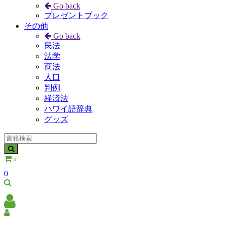
Go back
プレゼントブック
その他
Go back
民法
法学
商法
人口
判例
経済法
ハワイ語辞典
グッズ
0
0