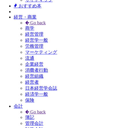
おすすめ本
経営・商業
Go back
商学
経営管理
経営学一般
労務管理
マーケティング
流通
企業経営
消費者行動
経営組織
経営者
日本経営学会誌
経済学一般
保険
会計
Go back
簿記
管理会計