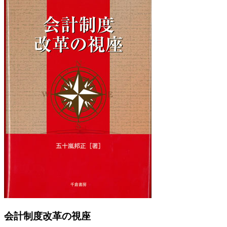
Previous
Next
会計制度改革の視座