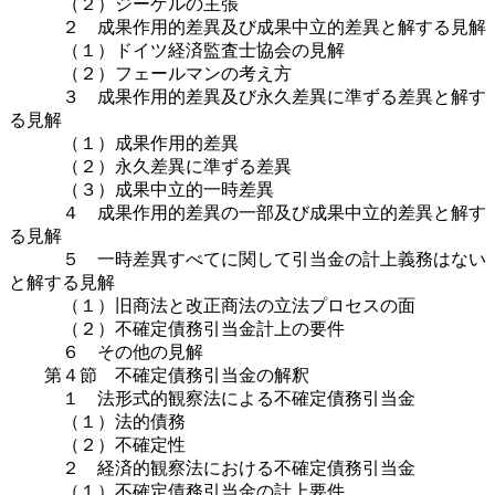
（２）ジーゲルの主張
２ 成果作用的差異及び成果中立的差異と解する見解
（１）ドイツ経済監査士協会の見解
（２）フェールマンの考え方
３ 成果作用的差異及び永久差異に準ずる差異と解す
る見解
（１）成果作用的差異
（２）永久差異に準ずる差異
（３）成果中立的一時差異
４ 成果作用的差異の一部及び成果中立的差異と解す
る見解
５ 一時差異すべてに関して引当金の計上義務はない
と解する見解
（１）旧商法と改正商法の立法プロセスの面
（２）不確定債務引当金計上の要件
６ その他の見解
第４節 不確定債務引当金の解釈
１ 法形式的観察法による不確定債務引当金
（１）法的債務
（２）不確定性
２ 経済的観察法における不確定債務引当金
（１）不確定債務引当金の計上要件