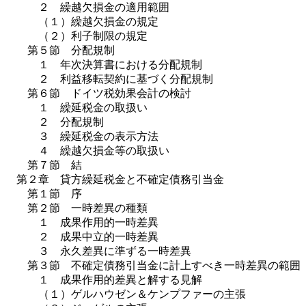
２ 繰越欠損金の適用範囲
（１）繰越欠損金の規定
（２）利子制限の規定
第５節 分配規制
１ 年次決算書における分配規制
２ 利益移転契約に基づく分配規制
第６節 ドイツ税効果会計の検討
１ 繰延税金の取扱い
２ 分配規制
３ 繰延税金の表示方法
４ 繰越欠損金等の取扱い
第７節 結
第２章 貸方繰延税金と不確定債務引当金
第１節 序
第２節 一時差異の種類
１ 成果作用的一時差異
２ 成果中立的一時差異
３ 永久差異に準ずる一時差異
第３節 不確定債務引当金に計上すべき一時差異の範囲
１ 成果作用的差異と解する見解
（１）ゲルハウゼン＆ケンプファーの主張