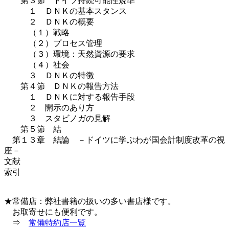
第３節 ドイツ持続可能性規準
１ ＤＮＫの基本スタンス
２ ＤＮＫの概要
（１）戦略
（２）プロセス管理
（３）環境：天然資源の要求
（４）社会
３ ＤＮＫの特徴
第４節 ＤＮＫの報告方法
１ ＤＮＫに対する報告手段
２ 開示のあり方
３ スタビノガの見解
第５節 結
第１３章 結論 －ドイツに学ぶわが国会計制度改革の視
座－
文献
索引
★常備店：弊社書籍の扱いの多い書店様です。
お取寄せにも便利です。
⇒
常備特約店一覧