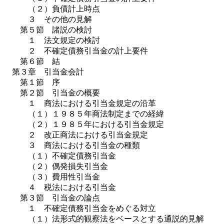
（２）負債計上時点
３ その他の見解
第５節 諸説の検討
１ 法文規定の検討
２ 不確定債務引当金の計上要件
第６節 結
第３章 引当金会計
第１節 序
第２節 引当金の概要
１ 商法における引当金規定の沿革
（１）１９８５年商法制定までの経緯
（２）１９８５年における引当金規定
２ 改正商法における引当金規定
３ 商法における引当金の種類
（１）不確定債務引当金
（２）偶発損失引当金
（３）費用性引当金
４ 税法における引当金
第３節 引当金の論点
１ 不確定債務引当金をめぐる対立
（１）法形式的観察法をベースとする通説的見解