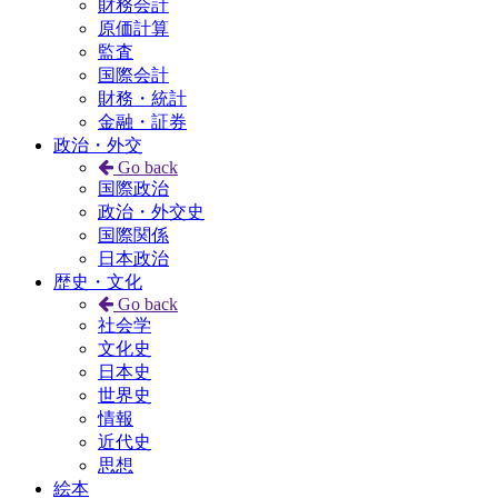
財務会計
原価計算
監査
国際会計
財務・統計
金融・証券
政治・外交
Go back
国際政治
政治・外交史
国際関係
日本政治
歴史・文化
Go back
社会学
文化史
日本史
世界史
情報
近代史
思想
絵本