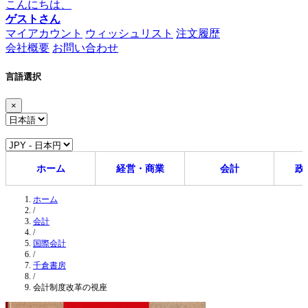
こんにちは、
ゲストさん
マイアカウント
ウィッシュリスト
注文履歴
会社概要
お問い合わせ
言語選択
×
ホーム
経営・商業
会計
政
ホーム
/
会計
/
国際会計
/
千倉書房
/
会計制度改革の視座