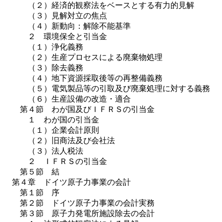
（２）経済的観察法をベースとする有力的見解
（３）見解対立の焦点
（４）新動向：解除不能基準
２ 環境保全と引当金
（１）浄化義務
（２）生産プロセスによる廃棄物処理
（３）除去義務
（４）地下資源採取後等の再整備義務
（５）電気製品等の引取及び廃棄処理に対する義務
（６）生産設備の改造・適合
第４節 わが国及びＩＦＲＳの引当金
１ わが国の引当金
（１）企業会計原則
（２）旧商法及び会社法
（３）法人税法
２ ＩＦＲＳの引当金
第５節 結
第４章 ドイツ原子力事業の会計
第１節 序
第２節 ドイツ原子力事業の会計実務
第３節 原子力発電所施設除去の会計