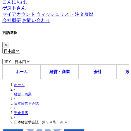
こんにちは、
ゲストさん
マイアカウント
ウィッシュリスト
注文履歴
会社概要
お問い合わせ
言語選択
×
ホーム
経営・商業
会計
政
ホーム
/
経営・商業
/
日本経営学会誌
/
千倉書房
/
日本経営学会誌 第３４号 2014