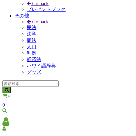
Go back
プレゼントブック
その他
Go back
民法
法学
商法
人口
判例
経済法
ハワイ語辞典
グッズ
0
0