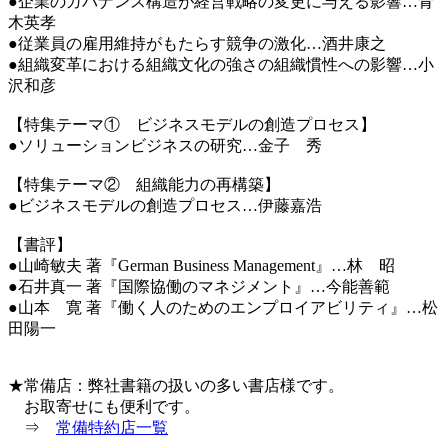
●企業のガバナンス構造が経営戦略の変更に与える影響…青
木英孝
●従業員の雇用維持がもたらす競争の激化…酒井康之
●組織変革における組織文化の強さの組織慣性への影響…小
沢和彦
【特集テーマ① ビジネスモデルの創造プロセス】
●ソリューションビジネスの研究…金子 秀
【特集テーマ② 組織能力の再構築】
●ビジネスモデルの創造プロセス…伊藤嘉浩
【書評】
●山崎敏夫 著『German Business Management』…林 昭
●石井真一 著『国際協働のマネジメント』…今能善範
●山本 寛 著『働く人のためのエンプロイアビリティ』…松
田陽一
★常備店：弊社書籍の扱いの多い書店様です。
お取寄せにも便利です。
⇒
常備特約店一覧