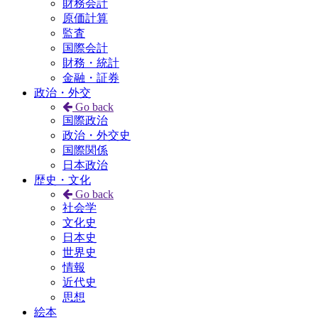
財務会計
原価計算
監査
国際会計
財務・統計
金融・証券
政治・外交
Go back
国際政治
政治・外交史
国際関係
日本政治
歴史・文化
Go back
社会学
文化史
日本史
世界史
情報
近代史
思想
絵本