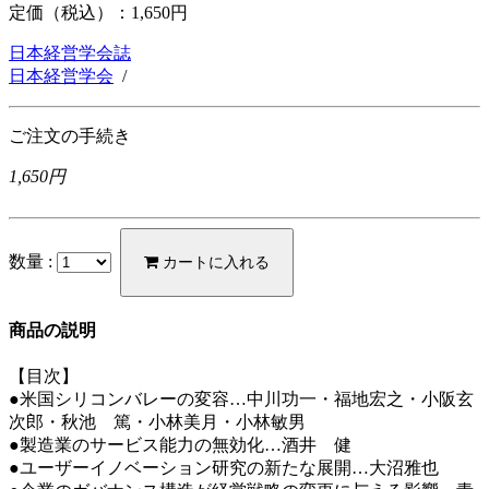
定価（税込）：
1,650円
日本経営学会誌
日本経営学会
/
ご注文の手続き
1,650円
数量 :
カートに入れる
商品の説明
【目次】
●米国シリコンバレーの変容…中川功一・福地宏之・小阪玄
次郎・秋池 篤・小林美月・小林敏男
●製造業のサービス能力の無効化…酒井 健
●ユーザーイノベーション研究の新たな展開…大沼雅也