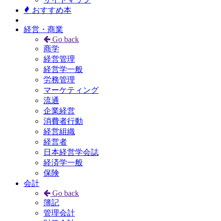
おすすめ本
経営・商業
Go back
商学
経営管理
経営学一般
労務管理
マーケティング
流通
企業経営
消費者行動
経営組織
経営者
日本経営学会誌
経済学一般
保険
会計
Go back
簿記
管理会計