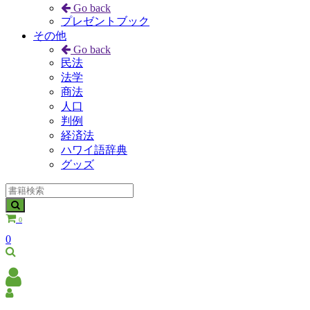
Go back
プレゼントブック
その他
Go back
民法
法学
商法
人口
判例
経済法
ハワイ語辞典
グッズ
0
0