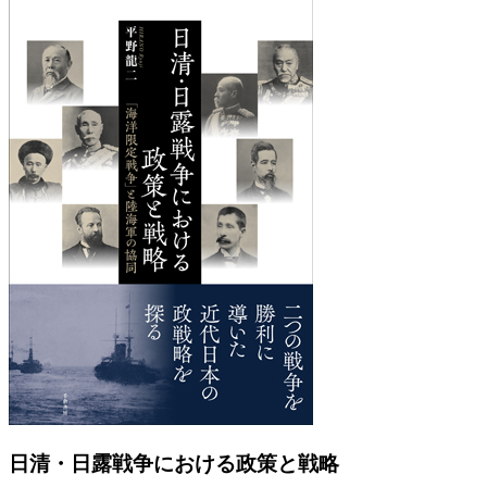
Previous
Next
日清・日露戦争における政策と戦略