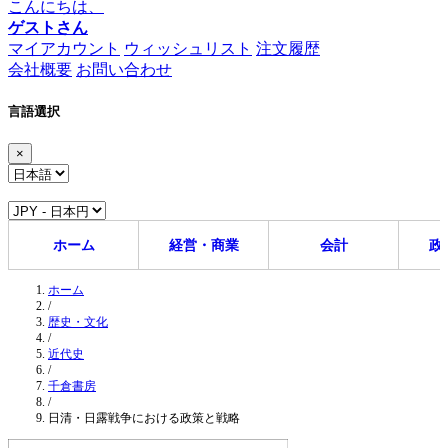
こんにちは、
ゲストさん
マイアカウント
ウィッシュリスト
注文履歴
会社概要
お問い合わせ
言語選択
×
ホーム
経営・商業
会計
政
ホーム
/
歴史・文化
/
近代史
/
千倉書房
/
日清・日露戦争における政策と戦略