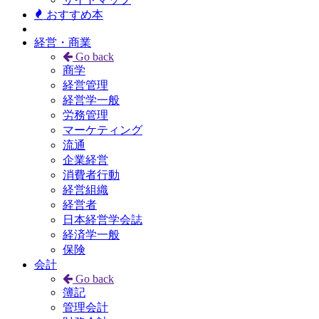
おすすめ本
経営・商業
Go back
商学
経営管理
経営学一般
労務管理
マーケティング
流通
企業経営
消費者行動
経営組織
経営者
日本経営学会誌
経済学一般
保険
会計
Go back
簿記
管理会計