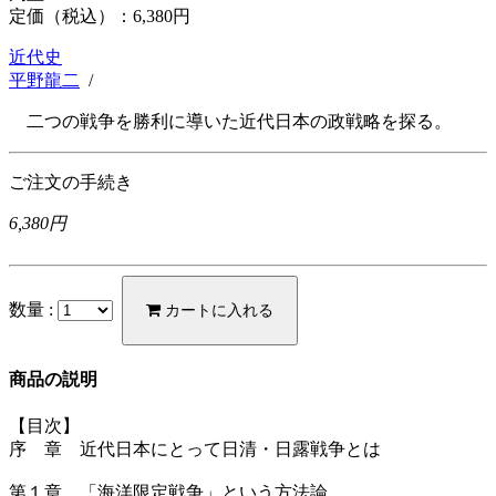
定価（税込）：
6,380円
近代史
平野龍二
/
二つの戦争を勝利に導いた近代日本の政戦略を探る。
ご注文の手続き
6,380円
数量 :
カートに入れる
商品の説明
【目次】
序 章 近代日本にとって日清・日露戦争とは
第１章 「海洋限定戦争」という方法論