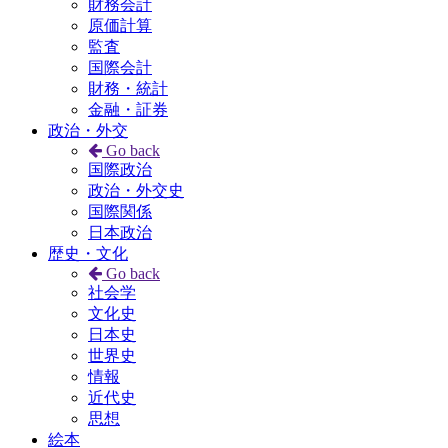
財務会計
原価計算
監査
国際会計
財務・統計
金融・証券
政治・外交
Go back
国際政治
政治・外交史
国際関係
日本政治
歴史・文化
Go back
社会学
文化史
日本史
世界史
情報
近代史
思想
絵本